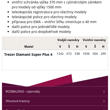
vnitřní schránka výška 370 mm s cylindrickým zámkem
pro modely od výšky 1500 mm
teleskopická registratura pro všechny modely
teleskopické police pro všechny modely
příprava pro EMA – vnitřní šířku zmenšuje o 40 mm
další police pro jednokřídlé modely
další police pro dvojdvéřové modely
Vnější rozměry
Vnitřní rozměry
Model
V
Š
H
V
Š
H
1242
672
538
1056
504
299
Trezor Diamant Super Plus 4
ROZBALENO - výprodej
Vhozové trezory