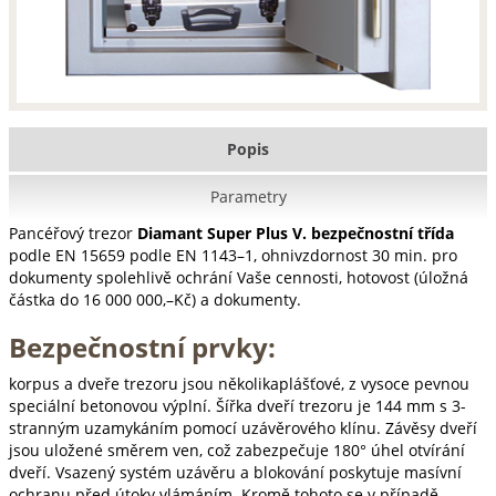
Popis
Parametry
Pancéřový trezor
Diamant Super Plus V. bezpečnostní třída
podle EN 15659 podle EN 1143–1, ohnivzdornost 30 min. pro
dokumenty spolehlivě ochrání Vaše cennosti, hotovost (úložná
částka do 16 000 000,–Kč) a dokumenty.
Bezpečnostní prvky:
korpus a dveře trezoru jsou několikaplášťové, z vysoce pevnou
speciální betonovou výplní. Šířka dveří trezoru je 144 mm s 3-
stranným uzamykáním pomocí uzávěrového klínu. Závěsy dveří
jsou uložené směrem ven, což zabezpečuje 180° úhel otvírání
dveří. Vsazený systém uzávěru a blokování poskytuje masívní
ochranu před útoky vlámáním. Kromě tohoto se v případě