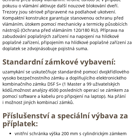
pokusu o vlámání aktivuje další nouzové blokování dveří.
Trezory jsou sériově připravené na podlahové ukotvení.
Kompaktní konstrukce garantuje stanovenou ochranu před
vlámáním, útokem pomocí mechanicky a termicky působících
nástrojů (Ochrana před vlámáním 120/180 RU). Příprava na
zabudování poplašných zařízení na napojení na hlídkové
poplašné zařízení, připojením na hlídkové poplašné zařízení za
doplatek se zdvojnásobuje pojistná suma.
Standardní zámkové vybavení:
uzamykání se uskutečňuje standardně pomocí dvojkřídlového
vysoko bezpečnostního zámku a doplňujícího elektronického
kombinačního zámku DSF S+ (1 Master a 99 uživatelských
kódů,možnost analýzy 4500 posledních operací se zámkem za
pomocí software a kabelu pro připojení na laptop). Na přání
i možnost jiných kombinací zámků.
Příslušenství a speciální výbava za
příplatek:
vnitřní schránka výška 200 mm s cylindrickým zámkem