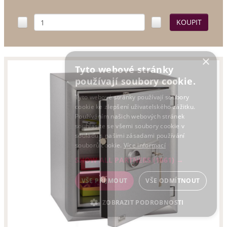
×
Tyto webové stránky
používají soubory cookie.
Tyto webové stránky používají soubory
cookie ke zlepšení uživatelského zážitku.
Používáním našich webových stránek
souhlasíte se všemi soubory cookie v
souladu s našimi zásadami používání
souborů cookie.
Více informací
SHOW ALL PARTNERS
(1661) →
VŠE PŘIJMOUT
VŠE ODMÍTNOUT
ZOBRAZIT PODROBNOSTI
NEZBYTNÉ