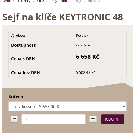
Úvod
Trezory na klíče
KeyTronic
Sejf na klíče…
Sejf na klíče KEYTRONIC 48
Výrobce:
Rottner
Dostupnost:
skladem
6 658 Kč
Cena s DPH
Cena bez DPH
5 502,48 Kč
Kotvení