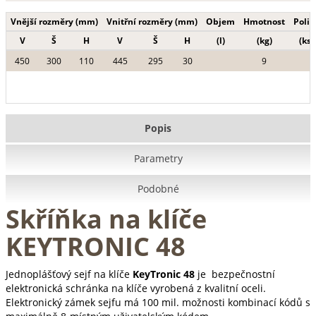
Vnější rozměry (mm)
Vnitřní rozměry (mm)
Objem
Hmotnost
Polic
V
Š
H
V
Š
H
(l)
(kg)
(ks)
450
300
110
445
295
30
9
Popis
Parametry
Podobné
Skříňka na klíče
KEYTRONIC 48
Jednoplášťový sejf na klíče
KeyTronic 48
je bezpečnostní
elektronická schránka na klíče vyrobená z kvalitní oceli.
Elektronický zámek sejfu má 100 mil. možnosti kombinací kódů s