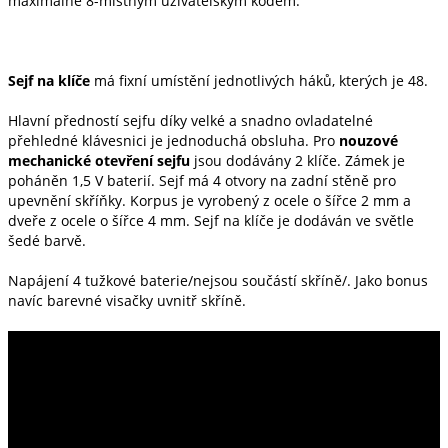
maximálně 8-místným uživatelským kódem.
Sejf na klíče
má fixní umístění jednotlivých háků, kterých je 48.
Hlavní předností sejfu díky velké a snadno ovladatelné
přehledné klávesnici je jednoduchá obsluha. Pro
nouzové
mechanické otevření sejfu
jsou dodávány 2 klíče. Zámek je
poháněn 1,5 V baterií. Sejf má 4 otvory na zadní stěně pro
upevnění skříňky. Korpus je vyrobený z ocele o šířce 2 mm a
dveře z ocele o šířce 4 mm. Sejf na klíče je dodáván ve světle
šedé barvě.
Napájení 4 tužkové baterie/nejsou součástí skříně/. Jako bonus
navíc barevné visačky uvnitř skříně.