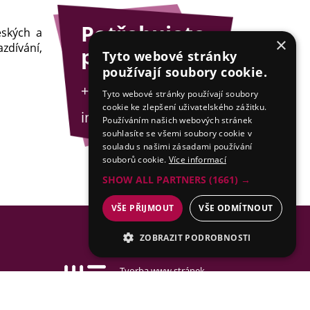
Potřebujete
eských a
×
zdívání,
poradit?
Tyto webové stránky
používají soubory cookie.
+420 775 201 001
Tyto webové stránky používají soubory
cookie ke zlepšení uživatelského zážitku.
info@esejfy.net
Používáním našich webových stránek
souhlasíte se všemi soubory cookie v
souladu s našimi zásadami používání
souborů cookie.
Více informací
SHOW ALL PARTNERS
(1661) →
VŠE PŘIJMOUT
VŠE ODMÍTNOUT
ZOBRAZIT PODROBNOSTI
NEZBYTNÉ
Tvorba www stránek
& SEO by MEDIA ENERGY
ANALYTICKÉ