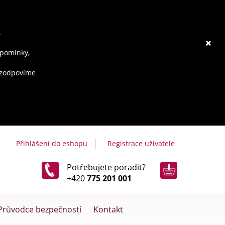
.
×
ipomínky,
e zodpovíme
Přihlášení do eshopu
Registrace uživatele
Potřebujete poradit?
+420
775 201 001
Průvodce bezpečností
Kontakt