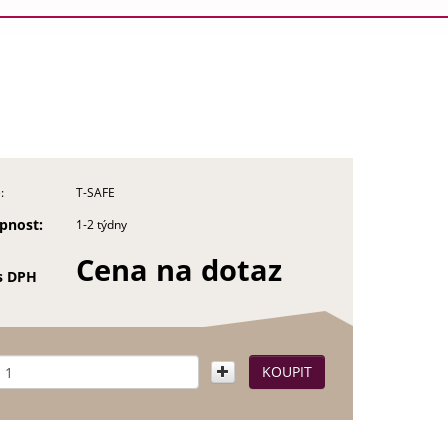
:
T-SAFE
pnost:
1-2 týdny
Cena na dotaz
s DPH