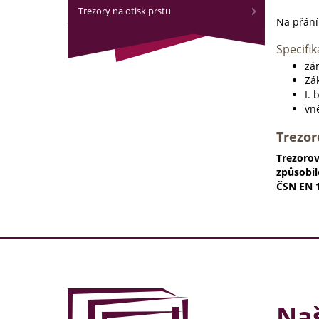
Trezory na otisk prstu
Na přání
Specifik
zám
Zá
I. 
vn
Trezor
Trezorov
způsobil
ČSN EN 1
Naš