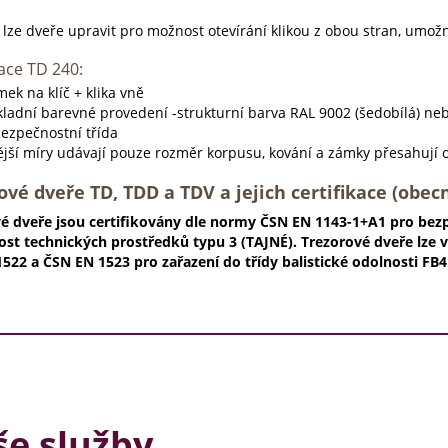
 lze dveře upravit pro možnost otevírání klikou z obou stran, umožn
ace TD 240:
ek na klíč + klika vně
kladní barevné provedení -strukturní barva RAL 9002 (šedobílá) ne
bezpečnostní třída
ější míry udávají pouze rozměr korpusu, kování a zámky přesahují 
ové dveře TD, TDD a TDV a jejich certifikace (obecn
é dveře jsou certifikovány dle normy ČSN EN 1143-1+A1 pro bezpeč
ost technických prostředků typu 3 (TAJNÉ). Trezorové dveře lze
522 a ČSN EN 1523 pro zařazení do třídy balistické odolnosti FB4
e služby