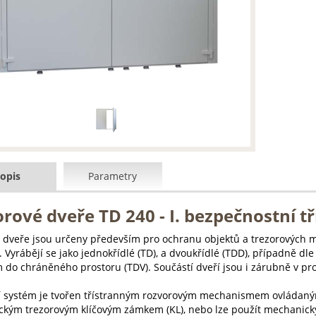
opis
Parametry
rové dveře TD 240 - I. bezpečnostní tř
 dveře jsou určeny především pro ochranu objektů a trezorových mí
. Vyrábějí se jako jednokřídlé (TD), a dvoukřídlé (TDD), případně dl
m do chráněného prostoru (TDV). Součástí dveří jsou i zárubně v pr
í systém je tvořen třístranným rozvorovým mechanismem ovládaným 
kým trezorovým klíčovým zámkem (KL), nebo lze použít mechanický