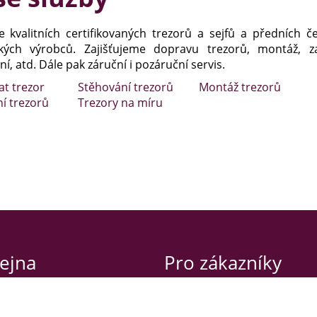
e kvalitních certifikovaných trezorů a sejfů a předních č
kých výrobců. Zajišťujeme dopravu trezorů, montáž, za
í, atd. Dále pak záruční i pozáruční servis.
at trezor
Stěhování trezorů
Montáž trezorů
ní trezorů
Trezory na míru
ejna
Pro zákazníky
va 42
Obchodní podmínky
raha 2 – Nusle
Záruční podmínky