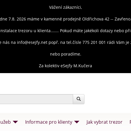
Vážení zákazníci,
dne 7.8. 2026 máme v kamenné prodejně Oldřichova 42 -- Zavřeno
instalace trezoru u klienta....... Pokud máte jakékoli dotazy nebo př
e nás na info@esejfy.net popř. na tel.čísle 775 201 001 rádi Vám j
nebo poradíme.
Za kolektiv eSejfy M.Kučera
lužeb
Informace pro klienty
Jak vybrat trezor