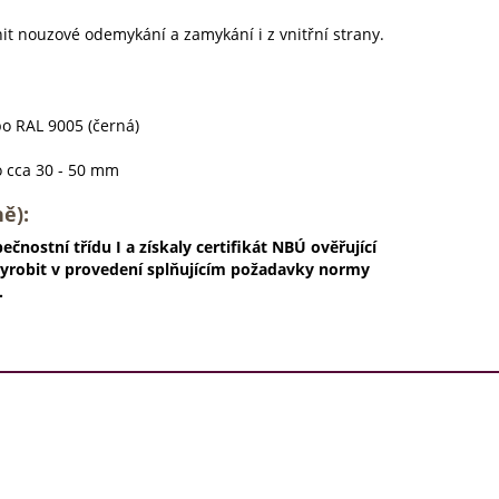
it nouzové odemykání a zamykání i z vnitřní strany.
bo RAL 9005 (černá)
o cca 30 - 50 mm
ě):
nostní třídu I a získaly certifikát NBÚ ověřující
 vyrobit v provedení splňujícím požadavky normy
.