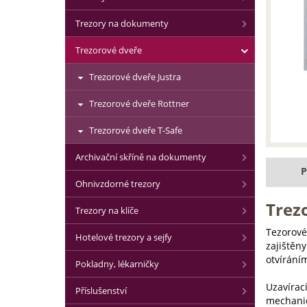
Trezory na dokumenty
Trezorové dveře
Trezorové dveře Justra
Trezorové dveře Rottner
Trezorové dveře T-Safe
Archivační skříně na dokumenty
P
Ohnivzdorné trezory
Trezo
Trezory na klíče
Tezorové
Hotelové trezory a sejfy
zajištěny
otvírání
Pokladny, lékarničky
Uzavírac
Příslušenství
mechanic