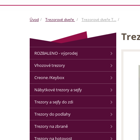
Úvod
Trezorové dveře
Trezorové dveře T…
Tre
ROZBALENO - výprodej
Vhozové trezory
Creone /Keybox
Nábytkové trezory a sejfy
Trezory a sejfy do zdi
Trezory do podlahy
Trezory na zbraně
Trezory na hotovost