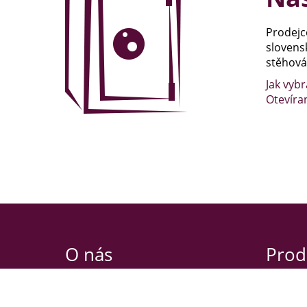
Prodejc
slovens
stěhován
Jak vybr
Otevíra
O nás
Prod
Nibbio s.r.o.
Oldřicho
Habrová 2639/3
120 00 P