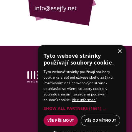
info@esejfy.net
×
Tyto webové stránky
používají soubory cookie.
Tyto webové stránky používají soubory
Tvorba www stránek
cookie ke zlepšení uživatelského zážitku.
& SEO by MEDIA ENERGY
Používáním našich webových stránek
souhlasíte se všemi soubory cookie v
Mapa stránek
souladu s našimi zásadami používání
souborů cookie.
Více informací
SHOW ALL PARTNERS
(1661) →
VŠE PŘIJMOUT
VŠE ODMÍTNOUT