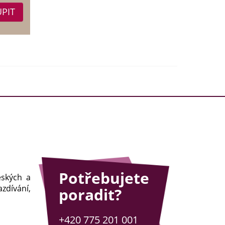
Potřebujete
eských a
zdívání,
poradit?
+420 775 201 001