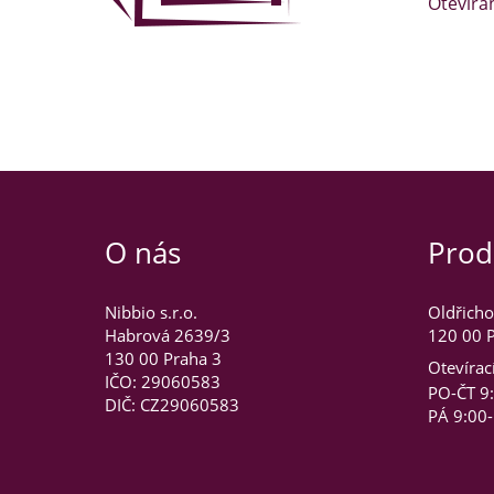
Otevíra
O nás
Prod
Nibbio s.r.o.
Oldřicho
Habrová 2639/3
120 00 P
130 00 Praha 3
Otevírac
IČO: 29060583
PO-ČT 9
DIČ: CZ29060583
PÁ 9:00