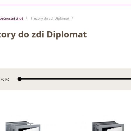
zpečnostní třídě
Trezory do zdi Diplomat
zory do zdi Diplomat
70 Kč