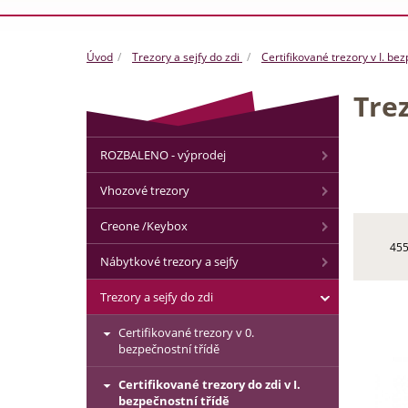
Úvod
Trezory a sejfy do zdi
Certifikované trezory v I. be
Tre
ROZBALENO - výprodej
Vhozové trezory
Creone /Keybox
455
Nábytkové trezory a sejfy
Trezory a sejfy do zdi
Certifikované trezory v 0.
bezpečnostní třídě
Certifikované trezory do zdi v I.
bezpečnostní třídě