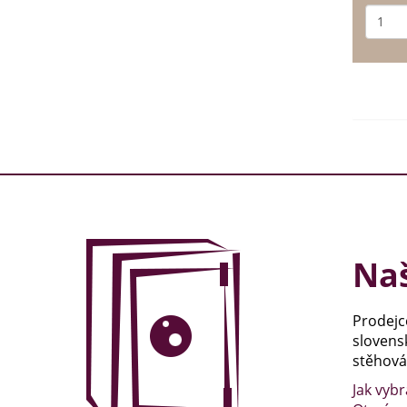
Naš
Prodejc
slovens
stěhován
Jak vybr