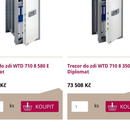
do zdi WTD 710 8 580 E
Trezor do zdi WTD 710 8 350
at
Diplomat
 Kč
73 508 Kč
ks
ks