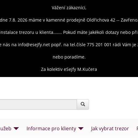
Vážení zákazníci,
dne 7.8. 2026 máme v kamenné prodejně Oldřichova 42 -- Zavřeno
instalace trezoru u klienta....... Pokud máte jakékoli dotazy nebo př
e nás na info@esejfy.net popř. na tel.čísle 775 201 001 rádi Vám j
nebo poradíme.
Za kolektiv eSejfy M.Kučera
lužeb
Informace pro klienty
Jak vybrat trezor