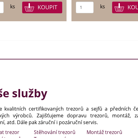
ks
ks
e služby
e kvalitních certifikovaných trezorů a sejfů a předních č
kých výrobců. Zajišťujeme dopravu trezorů, montáž, za
í, atd. Dále pak záruční i pozáruční servis.
at trezor
Stěhování trezorů
Montáž trezorů