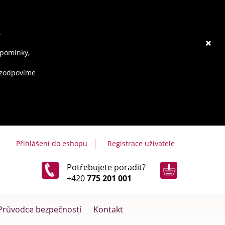
.
×
ipomínky,
e zodpovíme
Přihlášení do eshopu
Registrace uživatele
Potřebujete poradit?
+420
775 201 001
Průvodce bezpečností
Kontakt