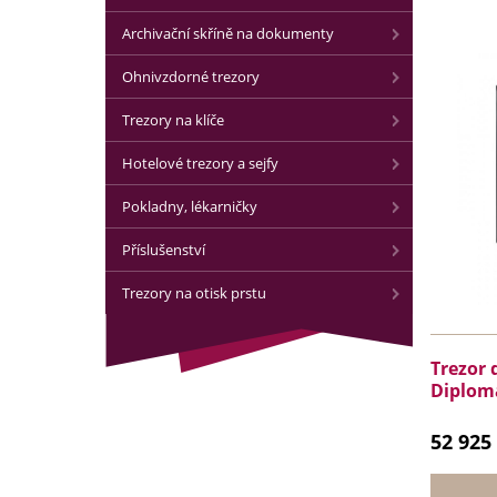
Archivační skříně na dokumenty
Ohnivzdorné trezory
Trezory na klíče
Hotelové trezory a sejfy
Pokladny, lékarničky
Příslušenství
Trezory na otisk prstu
Trezor 
Diplom
52 925