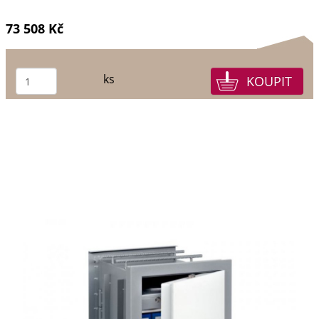
73 508 Kč
ks