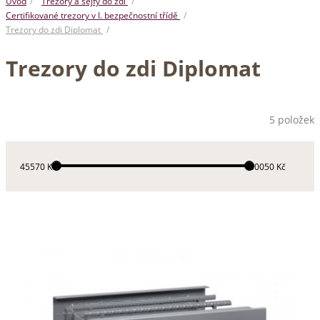
Úvod
Trezory a sejfy do zdi
Certifikované trezory v I. bezpečnostní třídě
Trezory do zdi Diplomat
Trezory do zdi Diplomat
5 položek
45570 Kč
80050 Kč