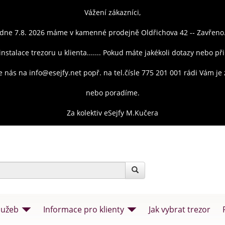
Vážení zákazníci,
dne 7.8. 2026 máme v kamenné prodejně Oldřichova 42 -- Zavřeno
instalace trezoru u klienta....... Pokud máte jakékoli dotazy nebo př
e nás na info@esejfy.net popř. na tel.čísle 775 201 001 rádi Vám j
nebo poradíme.
Za kolektiv eSejfy M.Kučera
lužeb
Informace pro klienty
Jak vybrat trezor