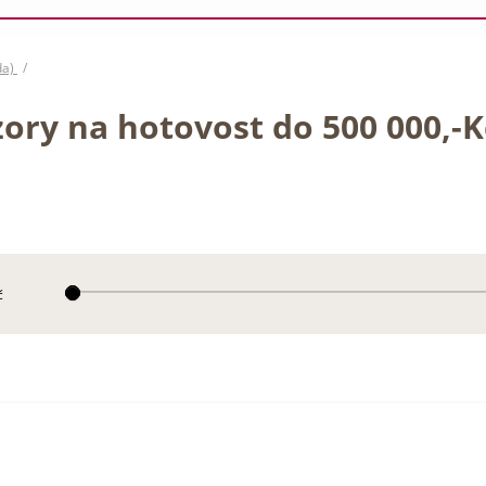
da)
ory na hotovost do 500 000,-Kč
č