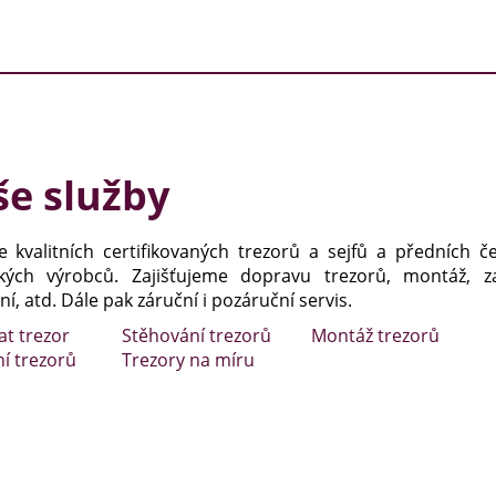
e služby
e kvalitních certifikovaných trezorů a sejfů a předních č
kých výrobců. Zajišťujeme dopravu trezorů, montáž, za
í, atd. Dále pak záruční i pozáruční servis.
at trezor
Stěhování trezorů
Montáž trezorů
ní trezorů
Trezory na míru