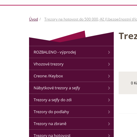
Úvod
Trezory na hotovost do 500 000,-Kč (I.bezpečnostní tří
Trez
ROZBALENO - výprodej
Vhozové trezory
Creone /Keybox
0 K
Nábytkové trezory a sejfy
Trezory a sejfy do zdi
Trezory do podlahy
Trezory na zbraně
Trezory na hotovost