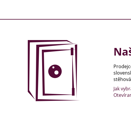
Naš
Prodejc
slovens
stěhován
Jak vybr
Otevíra