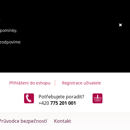
.
×
ipomínky,
e zodpovíme
Přihlášení do eshopu
Registrace uživatele
Potřebujete poradit?
+420
775 201 001
Průvodce bezpečností
Kontakt