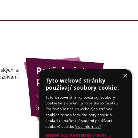
Potřebujete
eských a
×
zdívání,
poradit?
Tyto webové stránky
používají soubory cookie.
+420 775 201 001
Tyto webové stránky používají soubory
cookie ke zlepšení uživatelského zážitku.
info@esejfy.net
Používáním našich webových stránek
souhlasíte se všemi soubory cookie v
souladu s našimi zásadami používání
souborů cookie.
Více informací
SHOW ALL PARTNERS
(1661) →