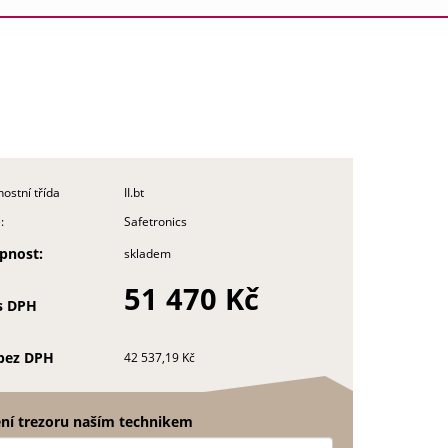
ostní třída
II.bt
:
Safetronics
pnost:
skladem
51 470 Kč
s DPH
bez DPH
42 537,19 Kč
ní trezoru naším technikem