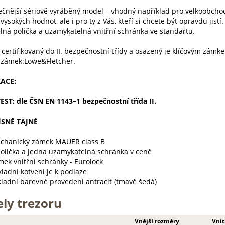
čnější sériově vyráběný model – vhodný například pro velkoobchody
vysokých hodnot, ale i pro ty z Vás, kteří si chcete být opravdu jistí
elná polička a uzamykatelná vnitřní schránka ve standartu.
 certifikovaný do II. bezpečnostní třídy a osazený je klíčovým zámk
zámek:Lowe&Fletcher.
KACE:
ST: dle ČSN EN 1143–1 bezpečnostní třída II.
ÍSNĚ TAJNÉ
chanický zámek MAUER class B
polička a jedna uzamykatelná schránka v ceně
ek vnitřní schránky - Eurolock
ladní kotvení je k podlaze
kladní barevné provedení antracit (tmavě šedá)
ly trezoru
Vnější rozměry
Vnit