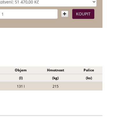
Objem
Hmotnost
Police
(l)
(kg)
(ks)
131 l
215