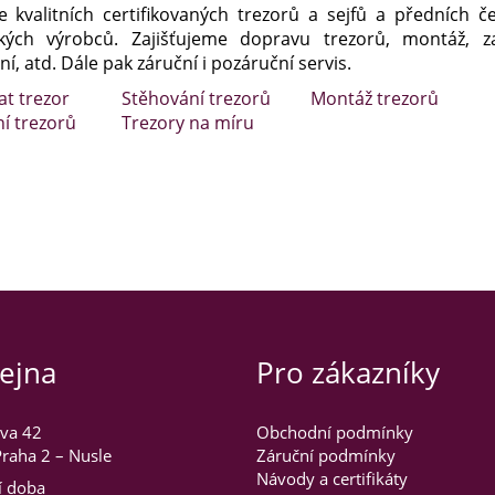
e kvalitních certifikovaných trezorů a sejfů a předních č
kých výrobců. Zajišťujeme dopravu trezorů, montáž, za
í, atd. Dále pak záruční i pozáruční servis.
at trezor
Stěhování trezorů
Montáž trezorů
ní trezorů
Trezory na míru
ejna
Pro zákazníky
va 42
Obchodní podmínky
raha 2 – Nusle
Záruční podmínky
Návody a certifikáty
í doba