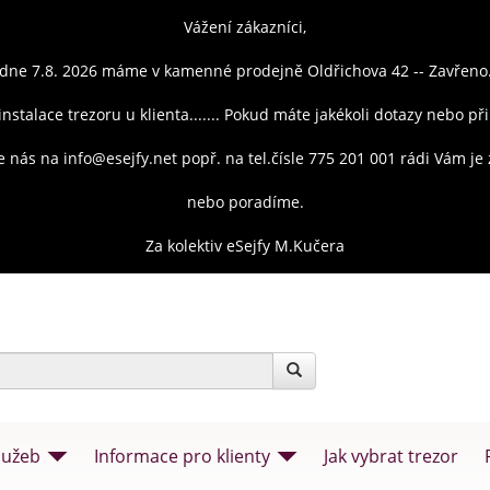
Vážení zákazníci,
dne 7.8. 2026 máme v kamenné prodejně Oldřichova 42 -- Zavřeno
instalace trezoru u klienta....... Pokud máte jakékoli dotazy nebo př
e nás na info@esejfy.net popř. na tel.čísle 775 201 001 rádi Vám j
nebo poradíme.
Za kolektiv eSejfy M.Kučera
lužeb
Informace pro klienty
Jak vybrat trezor