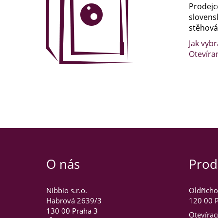
Prodejc
slovens
stěhován
Jak vybr
Otevíra
O nás
Prod
Nibbio s.r.o.
Oldřicho
Habrová 2639/3
120 00 P
130 00 Praha 3
Otevírac