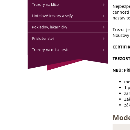
Trezory na klíče
Nejbezpe
cenností 
Hotelové trezory a sejfy
nastavit
Pokladny, lékarničky
Trezor je
Nouzový 
Příslušenství
CERTIFI
Trezory na otisk prstu
TREZORTE
NBÚ: PŘ
me
1 
zám
Zák
zá
Mode