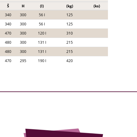
Š
H
(l)
(kg)
(ks)
340
300
56 l
125
340
300
56 l
125
470
300
120 l
310
480
300
131 l
215
480
300
131 l
215
470
295
190 l
420