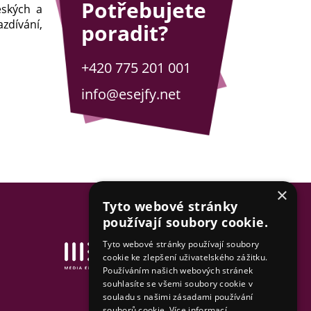
Potřebujete
eských a
zdívání,
poradit?
+420 775 201 001
info@esejfy.net
×
Tyto webové stránky
používají soubory cookie.
Tyto webové stránky používají soubory
Tvorba www stránek
cookie ke zlepšení uživatelského zážitku.
& SEO by MEDIA ENERGY
Používáním našich webových stránek
souhlasíte se všemi soubory cookie v
Mapa stránek
souladu s našimi zásadami používání
souborů cookie.
Více informací