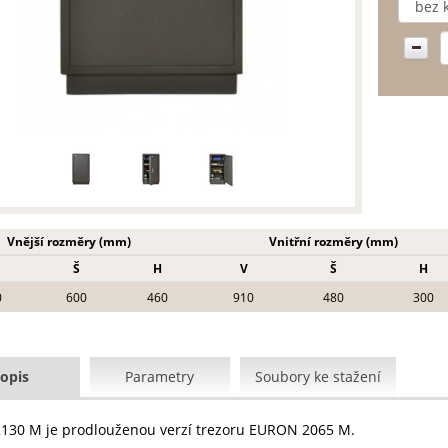
Vnější rozměry (mm)
Vnitřní rozměry (mm)
Š
H
V
Š
H
0
600
460
910
480
300
opis
Parametry
Soubory ke stažení
30 M je prodlouženou verzí trezoru EURON 2065 M.