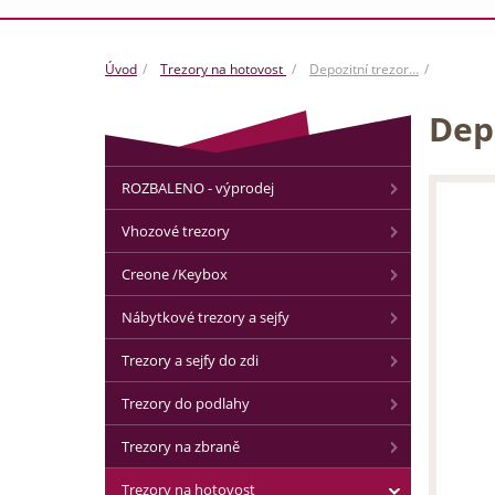
Úvod
Trezory na hotovost
Depozitní trezor…
Dep
ROZBALENO - výprodej
Vhozové trezory
Creone /Keybox
Nábytkové trezory a sejfy
Trezory a sejfy do zdi
Trezory do podlahy
Trezory na zbraně
Trezory na hotovost