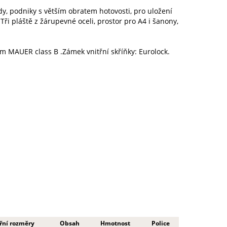
, podniky s větším obratem hotovosti, pro uložení
. Tři pláště z žárupevné oceli, prostor pro A4 i šanony,
em MAUER class B .Zámek vnitřní skříňky: Eurolock.
řní rozměry
Obsah
Hmotnost
Police