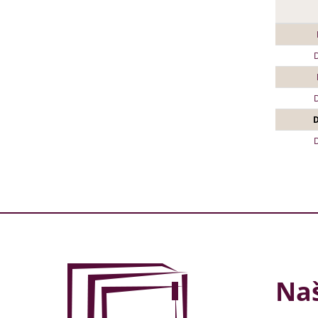
D
Naš