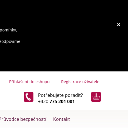
.
×
ipomínky,
e zodpovíme
Přihlášení do eshopu
Registrace uživatele
Potřebujete poradit?
+420
775 201 001
Průvodce bezpečností
Kontakt