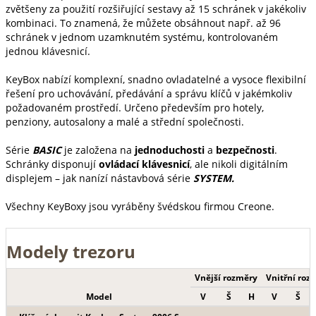
zvětšeny za použití rozšiřující sestavy až 15 schránek v jakékoliv
kombinaci. To znamená, že můžete obsáhnout např. až 96
schránek v jednom uzamknutém systému, kontrolovaném
jednou klávesnicí.
KeyBox nabízí komplexní, snadno ovladatelné a vysoce flexibilní
řešení pro uchovávání, předávání a správu klíčů v jakémkoliv
požadovaném prostředí. Určeno především pro hotely,
penziony, autosalony a malé a střední společnosti.
Série
BASIC
je založena na
jednoduchosti
a
bezpečnosti
.
Schránky disponují
ovládací klávesnicí
, ale nikoli digitálním
displejem – jak nanízí nástavbová série
SYSTEM.
Všechny KeyBoxy jsou vyráběny švédskou firmou Creone.
Modely trezoru
Vnější rozměry
Vnitřní roz
Model
V
Š
H
V
Š