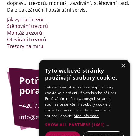
dopravu trezorů, montáž, zazdívání, stěhování, atd.
Dále pak záruční i pozáruční servis.
Jak vybrat trezor
Stěhování trezorů
Montáž trezorů
Otevíraní trezorů
Trezory na míru
×
Tyto webové stránky
používají soubory cookie.
Potřebujete
poradit?
Tyto webové stránky používají soubory
cookie ke zlepšení uživatelského zážitku.
Používáním našich webových stránek
+420 775 201 001
souhlasíte se všemi soubory cookie v
souladu s našimi zásadami používání
info@esejfy.net
souborů cookie.
Více informací
SHOW ALL PARTNERS
(1661) →