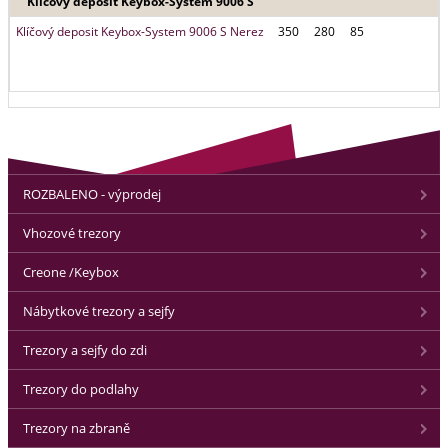
Klíčový deposit Keybox-System 9006 S
Klíčový deposit Keybox-System 9006 S Nerez
350
280
85
ROZBALENO - výprodej
Vhozové trezory
Creone /Keybox
Nábytkové trezory a sejfy
Trezory a sejfy do zdi
Trezory do podlahy
Trezory na zbraně