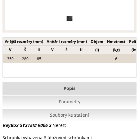
Vnější rozměry (mm)
Vnitřní rozměry (mm)
Objem
Hmotnost
Polic
V
Š
H
V
Š
H
(l)
(kg)
(ks)
350
280
85
6
Popis
Parametry
Soubory ke stažení
KeyBox SYSTEM 9006 S
Nerez:
Schránka vybavena 6 úložnými schránkami