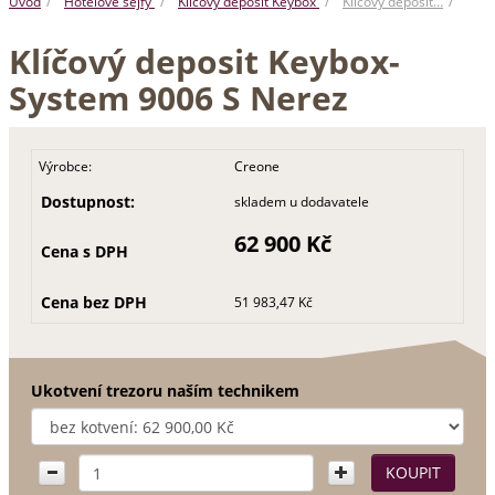
Úvod
Hotelové sejfy
Klíčový deposit Keybox
Klíčový deposit…
Klíčový deposit Keybox-
System 9006 S Nerez
Výrobce:
Creone
Dostupnost:
skladem u dodavatele
62 900 Kč
Cena s DPH
Cena bez DPH
51 983,47 Kč
Ukotvení trezoru naším technikem