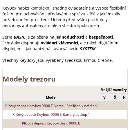
KeyBox nabízí komplexní, snadno ovladatelné a vysoce flexibilní
řešení pro uchovávání, předávání a správu klíčů v jakémkoliv
požadovaném prostředí. Určeno především pro hotely,
penziony, autosalony a malé a střední společnosti.
Série
BASIC
je založena na
jednoduchosti
a
bezpečnosti
.
Schránky disponují
ovládací klávesnicí
, ale nikoli digitálním
displejem – jak nanízí nástavbová série
SYSTEM.
Všechny KeyBoxy jsou vyráběny švédskou firmou Creone.
Modely trezoru
Vnější rozměry
Model
V
Š
H
Klíčový deposit Keybox 9006 E Nerez - Rozšíření / zvětšení
Klíčový deposit Keybox- 9006 S Battery backup 1
Klíčový deposit Keybox-Basic 9006 B