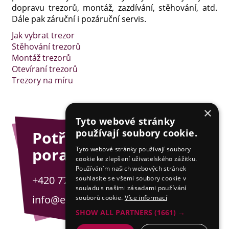
dopravu trezorů, montáž, zazdívání, stěhování, atd.
Dále pak záruční i pozáruční servis.
Jak vybrat trezor
Stěhování trezorů
Montáž trezorů
Otevíraní trezorů
Trezory na míru
×
Tyto webové stránky
používají soubory cookie.
Potřebujete
poradit?
Tyto webové stránky používají soubory
cookie ke zlepšení uživatelského zážitku.
Používáním našich webových stránek
+420 775 201 001
souhlasíte se všemi soubory cookie v
souladu s našimi zásadami používání
info@esejfy.net
souborů cookie.
Více informací
SHOW ALL PARTNERS
(1661) →