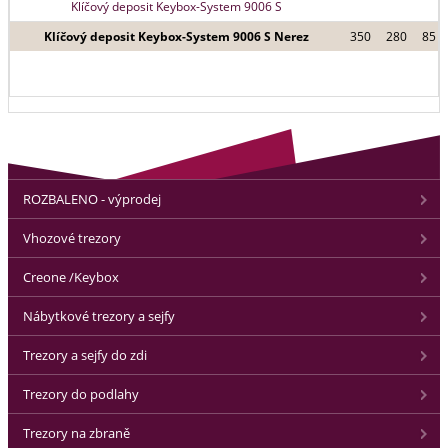
Klíčový deposit Keybox-System 9006 S
Klíčový deposit Keybox-System 9006 S Nerez
350
280
85
ROZBALENO - výprodej
Vhozové trezory
Creone /Keybox
Nábytkové trezory a sejfy
Trezory a sejfy do zdi
Trezory do podlahy
Trezory na zbraně