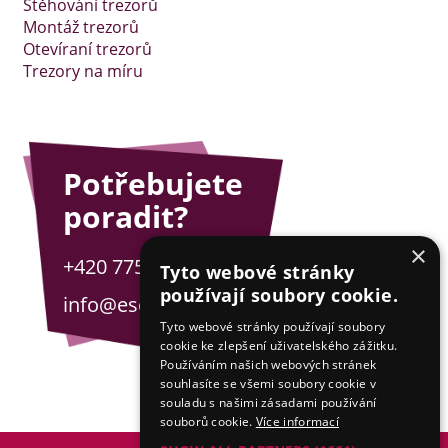
Stěhování trezorů
Montáž trezorů
Otevíraní trezorů
Trezory na míru
Potřebujete
poradit?
×
+420 775 201 001
Tyto webové stránky
používají soubory cookie.
info@esejfy.net
Tyto webové stránky používají soubory
cookie ke zlepšení uživatelského zážitku.
Používáním našich webových stránek
souhlasíte se všemi soubory cookie v
souladu s našimi zásadami používání
souborů cookie.
Více informací
© 2026 esejfy.net