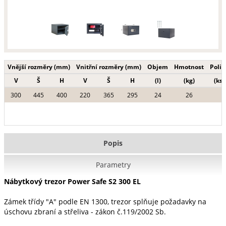
Vnější rozměry (mm)
Vnitřní rozměry (mm)
Objem
Hmotnost
Polic
V
Š
H
V
Š
H
(l)
(kg)
(ks)
300
445
400
220
365
295
24
26
Popis
Parametry
Nábytkový trezor Power Safe S2 300 EL
Zámek třídy "A" podle EN 1300, trezor splňuje požadavky na
úschovu zbraní a střeliva - zákon č.119/2002 Sb.