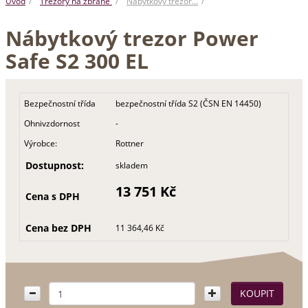
Úvod
Trezory na zbraně
Nábytkový trezor…
Nábytkový trezor Power
Safe S2 300 EL
Bezpečnostní třída
bezpečnostní třída S2 (ČSN EN 14450)
Ohnivzdornost
-
Výrobce:
Rottner
Dostupnost:
skladem
13 751 Kč
Cena s DPH
Cena bez DPH
11 364,46 Kč