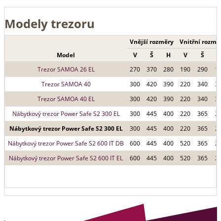
Modely trezoru
Vnější rozměry
Vnitřní rozmě
Model
V
Š
H
V
Š
Trezor SAMOA 26 EL
270
370
280
190
290
1
Trezor SAMOA 40
300
420
390
220
340
3
Trezor SAMOA 40 EL
300
420
390
220
340
3
Nábytkový trezor Power Safe S2 300 EL
300
445
400
220
365
2
Nábytkový trezor Power Safe S2 300 EL
300
445
400
220
365
2
Nábytkový trezor Power Safe S2 600 IT DB
600
445
400
520
365
2
Nábytkový trezor Power Safe S2 600 IT EL
600
445
400
520
365
2