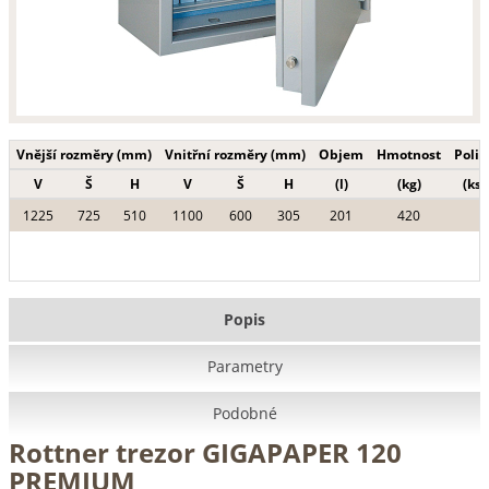
Vnější rozměry (mm)
Vnitřní rozměry (mm)
Objem
Hmotnost
Polic
V
Š
H
V
Š
H
(l)
(kg)
(ks)
1225
725
510
1100
600
305
201
420
Popis
Parametry
Podobné
Rottner trezor GIGAPAPER 120
PREMIUM