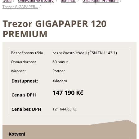
Úvod
Ohnivzdorné trezory
60minut
GigaPaper Premium
Trezor GIGAPAPER…
Trezor GIGAPAPER 120
PREMIUM
Bezpečnostní třída
bezpečnostní třída II (ČSN EN 1143-1)
Ohnivzdornost
60 minut
Výrobce:
Rottner
Dostupnost:
skladem
147 190 Kč
Cena s DPH
Cena bez DPH
121 644,63 Kč
Kotvení