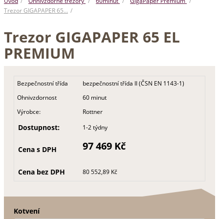
Úvod
Ohnivzdorné trezory
60minut
GigaPaper Premium
Trezor GIGAPAPER 65…
Trezor GIGAPAPER 65 EL
PREMIUM
Bezpečnostní třída
bezpečnostní třída II (ČSN EN 1143-1)
Ohnivzdornost
60 minut
Výrobce:
Rottner
Dostupnost:
1-2 týdny
97 469 Kč
Cena s DPH
Cena bez DPH
80 552,89 Kč
Kotvení