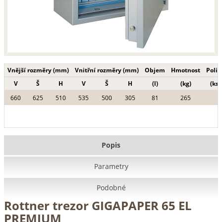
Vnější rozměry (mm)
Vnitřní rozměry (mm)
Objem
Hmotnost
Polic
V
Š
H
V
Š
H
(l)
(kg)
(ks)
660
625
510
535
500
305
81
265
Popis
Parametry
Podobné
Rottner trezor GIGAPAPER 65 EL
PREMIUM