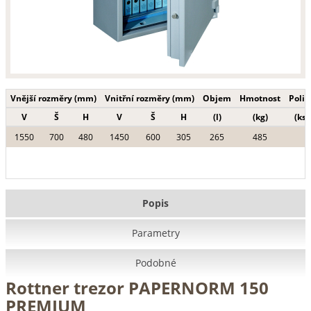
Vnější rozměry (mm)
Vnitřní rozměry (mm)
Objem
Hmotnost
Polic
V
Š
H
V
Š
H
(l)
(kg)
(ks)
1550
700
480
1450
600
305
265
485
Popis
Parametry
Podobné
Rottner trezor PAPERNORM 150
PREMIUM