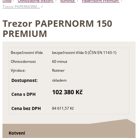
Úvod
Ohnivzdorné trezory
60minut
PaperNorm Premium
Trezor PAPERNORM…
Trezor PAPERNORM 150
PREMIUM
Bezpečnostní třída
bezpečnostní třída 0 (ČSN EN 1143-1)
Ohnivzdornost
60 minut
Výrobce:
Rottner
Dostupnost:
skladem
102 380 Kč
Cena s DPH
Cena bez DPH
84 611,57 Kč
Kotvení