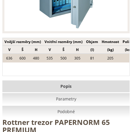
Vnější rozměry (mm)
Vnitřní rozměry (mm)
Objem
Hmotnost
Polic
V
Š
H
V
Š
H
(l)
(kg)
(ks)
636
600
480
535
500
305
81
205
Popis
Parametry
Podobné
Rottner trezor PAPERNORM 65
PREMIUM