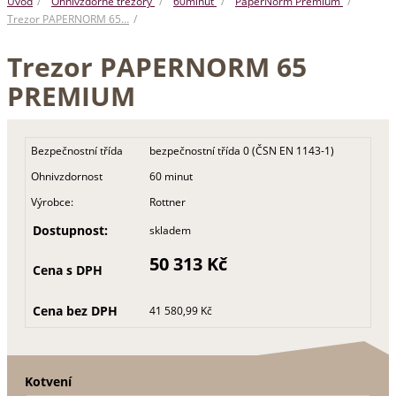
Úvod
Ohnivzdorné trezory
60minut
PaperNorm Premium
Trezor PAPERNORM 65…
Trezor PAPERNORM 65
PREMIUM
Bezpečnostní třída
bezpečnostní třída 0 (ČSN EN 1143-1)
Ohnivzdornost
60 minut
Výrobce:
Rottner
Dostupnost:
skladem
50 313 Kč
Cena s DPH
Cena bez DPH
41 580,99 Kč
Kotvení