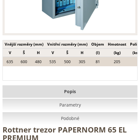
Vnější rozměry (mm)
Vnitřní rozměry (mm)
Objem
Hmotnost
Polic
V
Š
H
V
Š
H
(l)
(kg)
(ks)
635
600
480
535
500
305
81
205
Popis
Parametry
Podobné
Rottner trezor PAPERNORM 65 EL
PREMIUM