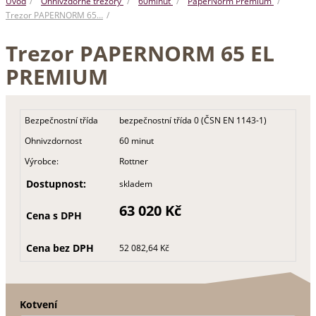
Úvod
Ohnivzdorné trezory
60minut
PaperNorm Premium
Trezor PAPERNORM 65…
Trezor PAPERNORM 65 EL
PREMIUM
Bezpečnostní třída
bezpečnostní třída 0 (ČSN EN 1143-1)
Ohnivzdornost
60 minut
Výrobce:
Rottner
Dostupnost:
skladem
63 020 Kč
Cena s DPH
Cena bez DPH
52 082,64 Kč
Kotvení