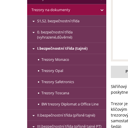
Trezory na dokumenty
S1,S2. bezpečnostní třída
0. bezpečnostní třída
(vyhrazené,důvěrné)
I.bezpečnostní třída (tajné)
Trezory Monaco
Trezory Opal
P
Trezory Safetronics
Skříňový
poskytne
Trezory Toscana
Trezor j
BW trezory Diplomat a Office Line
klíčovým
trezorov
II.bezpečnostní třída (přísně tajné)
samostat
III.bezpečnostní třída (přísně tajné PT)
šedá)