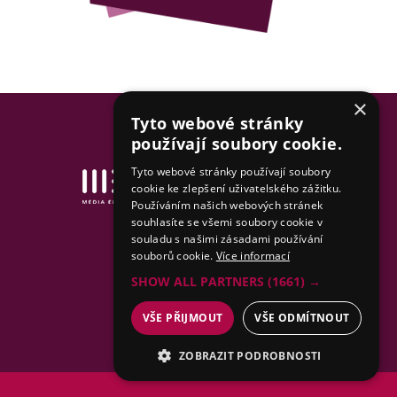
×
Tyto webové stránky
používají soubory cookie.
Tyto webové stránky používají soubory
Tvorba www stránek
cookie ke zlepšení uživatelského zážitku.
& SEO by MEDIA ENERGY
Používáním našich webových stránek
souhlasíte se všemi soubory cookie v
Mapa stránek
souladu s našimi zásadami používání
souborů cookie.
Více informací
SHOW ALL PARTNERS
(1661) →
VŠE PŘIJMOUT
VŠE ODMÍTNOUT
ZOBRAZIT PODROBNOSTI
NEZBYTNÉ