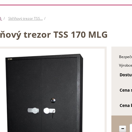
T)
Skříňový trezor TSS…
íňový trezor TSS 170 MLG
Bezpečn
Výrobce
Dostu
Cena 
Cena 