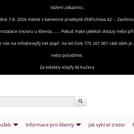
Vážení zákazníci,
dne 7.8. 2026 máme v kamenné prodejně Oldřichova 42 -- Zavřeno
instalace trezoru u klienta....... Pokud máte jakékoli dotazy nebo př
e nás na info@esejfy.net popř. na tel.čísle 775 201 001 rádi Vám j
nebo poradíme.
Za kolektiv eSejfy M.Kučera
lužeb
Informace pro klienty
Jak vybrat trezor