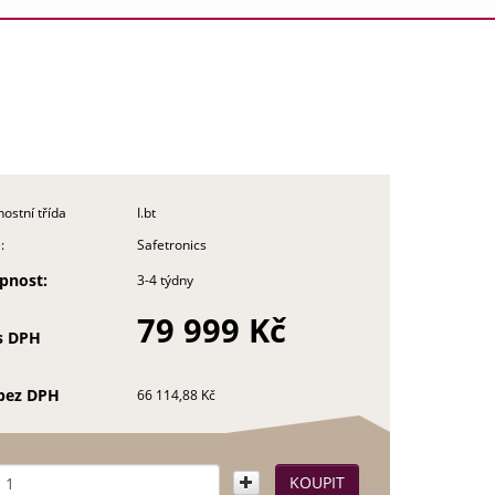
ostní třída
I.bt
:
Safetronics
pnost:
3-4 týdny
79 999 Kč
s DPH
bez DPH
66 114,88 Kč