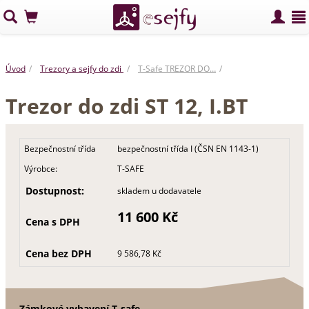
Úvod
Trezory a sejfy do zdi
T-Safe TREZOR DO…
Trezor do zdi ST 12, I.BT
Bezpečnostní třída
bezpečnostní třída I (ČSN EN 1143-1)
Výrobce:
T-SAFE
Dostupnost:
skladem u dodavatele
11 600 Kč
Cena s DPH
Cena bez DPH
9 586,78 Kč
Zámkové vybavení T-safe