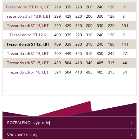
Trezor do zdi ST 11 K, I.BT
299
339
220
200
240
120
6
Trezor do zdi ST 13 K, I. BT
299
429
220
200
330
120
8 l
Trezor do zdi ST 13, I.BT
299
429
320
200
330
220
15 l
Trezor do zdi ST 12 K
409
339
220
310
240
120
9 l
Trezor do zdi ST 12, I.BT
409
339
280
310
240
180
14 l
Trezor do zdi ST 14, I.BT
409
449
345
310
350
245
27
Trezor do zdi ST 15, I.BT
439
504
410
340
405
315
44
Trezor do zdi ST 16, I.BT
594
504
410
495
405
315
64
ROZBALENO - výprodej
Vhozové trezory