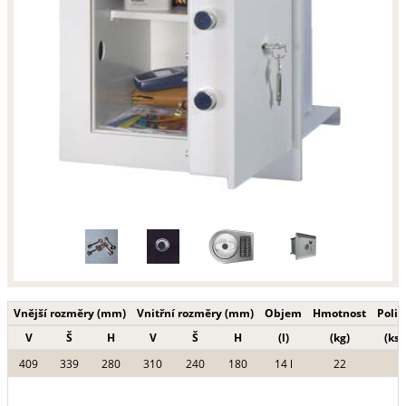
Vnější rozměry (mm)
Vnitřní rozměry (mm)
Objem
Hmotnost
Polic
V
Š
H
V
Š
H
(l)
(kg)
(ks)
409
339
280
310
240
180
14 l
22