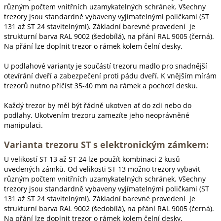
různým počtem vnitřních uzamykatelných schránek. Všechny
trezory jsou standardně vybaveny vyjímatelnými poličkami (ST
131 až ST 24 stavitelnými). Základní barevné provedení je
strukturní barva RAL 9002 (šedobílá), na přání RAL 9005 (černá).
Na přání lze doplnit trezor o rámek kolem čelní desky.
U podlahové varianty je součástí trezoru madlo pro snadnější
otevírání dveří a zabezpečení proti pádu dveří. K vnějším mírám
trezorů nutno přičíst 35-40 mm na rámek a pochozí desku.
Každý trezor by měl být řádně ukotven ať do zdi nebo do
podlahy. Ukotvením trezoru zamezíte jeho neoprávněné
manipulaci.
Varianta trezoru ST s elektronickým zámkem:
U velikostí ST 13 až ST 24 lze použít kombinaci 2 kusů
uvedených zámků. Od velikosti ST 13 možno trezory vybavit
různým počtem vnitřních uzamykatelných schránek. Všechny
trezory jsou standardně vybaveny vyjímatelnými poličkami (ST
131 až ST 24 stavitelnými). Základní barevné provedení je
strukturní barva RAL 9002 (šedobílá), na přání RAL 9005 (černá).
Na přání lze doplnit trezor o rámek kolem čelní desky.