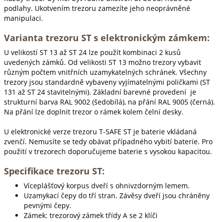
podlahy. Ukotvením trezoru zamezíte jeho neoprávněné
manipulaci.
Varianta trezoru ST s elektronickým zámkem:
U velikostí ST 13 až ST 24 lze použít kombinaci 2 kusů
uvedených zámků. Od velikosti ST 13 možno trezory vybavit
různým počtem vnitřních uzamykatelných schránek. Všechny
trezory jsou standardně vybaveny vyjímatelnými poličkami (ST
131 až ST 24 stavitelnými). Základní barevné provedení je
strukturní barva RAL 9002 (šedobílá), na přání RAL 9005 (černá).
Na přání lze doplnit trezor o rámek kolem čelní desky.
U elektronické verze trezoru T-SAFE ST je baterie vkládaná
zvenčí. Nemusíte se tedy obávat případného vybití baterie. Pro
použití v trezorech doporučujeme baterie s vysokou kapacitou.
Specifikace trezoru ST:
Víceplášťový korpus dveří s ohnivzdorným lemem.
Uzamykací čepy do tří stran. Závěsy dveří jsou chráněny
pevnými čepy.
Zámek: trezorový zámek třídy A se 2 klíči