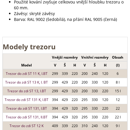
Použité kování zvyšuje celkovou vnější hloubku trezoru o
60 mm.
Závěsy: skryté závěsy
Barva: RAL 9002 (šedobílá), na přání RAL 9005 (černá)
Modely trezoru
Vnější rozměry
Vnitřní rozměry
Obsah
H
Model
V
Š
H
V
Š
H
(l)
Trezor do zdi ST 11 K, I.BT
299
339
220
200
240
120
6
Trezor do zdi ST 13 K, I. BT
299
429
220
200
330
120
8 l
Trezor do zdi ST 13, I.BT
299
429
320
200
330
220
15 l
Trezor do zdi ST 131 K, I.BT
394
429
220
295
330
120
12
Trezor do zdi ST 131, I.BT
394
429
320
295
330
220
22
Trezor do zdi ST 131, II.BT
394
429
320
295
330
220
22 l
Trezor do zdi ST 12 K
409
339
220
310
240
120
9 l