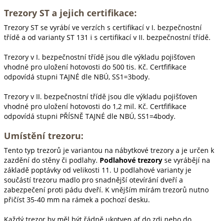
Trezory ST a jejich certifikace:
Trezory ST se vyrábí ve verzích s certifikací v I. bezpečnostní
třídě a od varianty ST 131 i s certifikací v II. bezpečnostní třídě.
Trezory v I. bezpečnostní třídě jsou dle výkladu pojišťoven
vhodné pro uložení hotovosti do 500 tis. Kč. Certfifikace
odpovídá stupni TAJNÉ dle NBÚ, SS1=3body.
Trezory v II. bezpečnostní třídě jsou dle výkladu pojišťoven
vhodné pro uložení hotovosti do 1,2 mil. Kč. Certfifikace
odpovídá stupni PŘÍSNĚ TAJNÉ dle NBÚ, SS1=4body.
Umístění trezoru:
Tento typ trezorů je variantou na nábytkové trezory a je určen k
zazdění do stěny či podlahy.
Podlahové trezory
se vyrábějí na
základě poptávky od velikosti 11. U podlahové varianty je
součástí trezoru madlo pro snadnější otevírání dveří a
zabezpečení proti pádu dveří. K vnějším mírám trezorů nutno
přičíst 35-40 mm na rámek a pochozí desku.
Každý trezor by měl být řádně ukotven ať do zdi nebo do