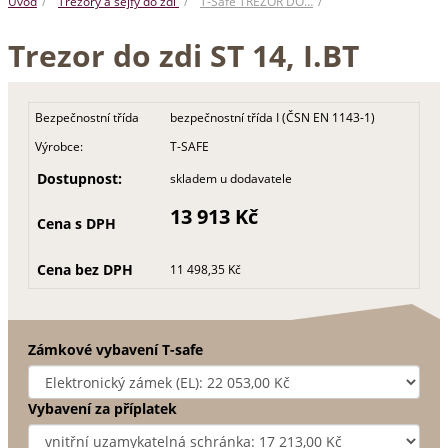
Úvod
Trezory a sejfy do zdi
T-Safe TREZOR DO…
Trezor do zdi ST 14, I.BT
Bezpečnostní třída
bezpečnostní třída I (ČSN EN 1143-1)
Výrobce:
T-SAFE
Dostupnost:
skladem u dodavatele
13 913 Kč
Cena s DPH
Cena bez DPH
11 498,35 Kč
Zámkové vybavení T-safe
Vybavení za příplatek