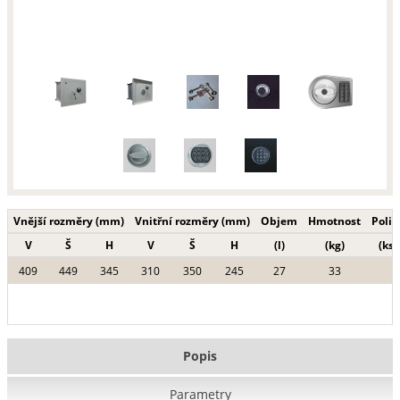
Vnější rozměry (mm)
Vnitřní rozměry (mm)
Objem
Hmotnost
Polic
V
Š
H
V
Š
H
(l)
(kg)
(ks)
409
449
345
310
350
245
27
33
Popis
Parametry