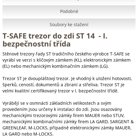
Podobné
Soubory ke stažení
T-SAFE trezor do zdi ST 14 - I.
bezpečnostní třída
Stěnové trezory řady ST tradičního českého výrobce T-SAFE se
vyrábí ve verzi s klíčovým zámkem (KL), elektronickým zámkem
(EL) nebo mechanickým kombinačním zámkem (LG).
Trezor ST je dvoupláštový trezor. Je vhodný k uložení hotovosti,
šperků, ceností, dokumentů a zbraní a střeliva. Trezor ST je
velmi kvalitní certifikovaný trezor v I. bezpečnostní třídě.
Vyrábějí se v osmnácti základních velikostech a svým
provedením jsou určeny k instalaci do zdi. Jsou osazovány
mechanickými trezorovými zámky firem MAUER nebo STUV,
mechanickými kombinačními zámky firem LA GARD, SARGENT &
GREENLEAF, M-LOCKS, případně elektronickými zámky MAUER,
LA GARD nebo M-LOCKS.