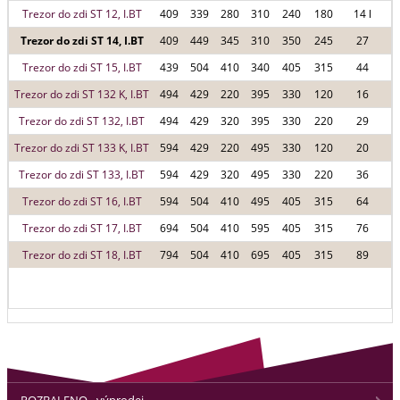
Trezor do zdi ST 12, I.BT
409
339
280
310
240
180
14 l
Trezor do zdi ST 14, I.BT
409
449
345
310
350
245
27
Trezor do zdi ST 15, I.BT
439
504
410
340
405
315
44
Trezor do zdi ST 132 K, I.BT
494
429
220
395
330
120
16
Trezor do zdi ST 132, I.BT
494
429
320
395
330
220
29
Trezor do zdi ST 133 K, I.BT
594
429
220
495
330
120
20
Trezor do zdi ST 133, I.BT
594
429
320
495
330
220
36
Trezor do zdi ST 16, I.BT
594
504
410
495
405
315
64
Trezor do zdi ST 17, I.BT
694
504
410
595
405
315
76
Trezor do zdi ST 18, I.BT
794
504
410
695
405
315
89
ROZBALENO - výprodej