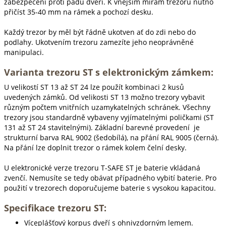
zabezpečení proti pádu dveří. K vnějším mírám trezorů nutno
přičíst 35-40 mm na rámek a pochozí desku.
Každý trezor by měl být řádně ukotven ať do zdi nebo do
podlahy. Ukotvením trezoru zamezíte jeho neoprávněné
manipulaci.
Varianta trezoru ST s elektronickým zámkem:
U velikostí ST 13 až ST 24 lze použít kombinaci 2 kusů
uvedených zámků. Od velikosti ST 13 možno trezory vybavit
různým počtem vnitřních uzamykatelných schránek. Všechny
trezory jsou standardně vybaveny vyjímatelnými poličkami (ST
131 až ST 24 stavitelnými). Základní barevné provedení je
strukturní barva RAL 9002 (šedobílá), na přání RAL 9005 (černá).
Na přání lze doplnit trezor o rámek kolem čelní desky.
U elektronické verze trezoru T-SAFE ST je baterie vkládaná
zvenčí. Nemusíte se tedy obávat případného vybití baterie. Pro
použití v trezorech doporučujeme baterie s vysokou kapacitou.
Specifikace trezoru ST:
Víceplášťový korpus dveří s ohnivzdorným lemem.