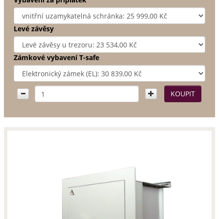
Levé závěsy
Zámkové vybavení T-safe