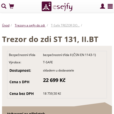
Úvod
Trezory a sejfy do zdi
T-Safe TREZOR DO…
Trezor do zdi ST 131, II.BT
Bezpečnostní třída
bezpečnostní třída II (ČSN EN 1143-1)
Výrobce:
T-SAFE
Dostupnost:
skladem u dodavatele
22 699 Kč
Cena s DPH
Cena bez DPH
18 759,50 Kč
Vybavení za příplatek