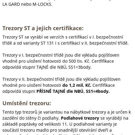
LA GARD nebo M-LOCKS.
Trezory ST a jejich certifikace:
Trezory ST se vyrábí ve verzích s certifikací v I. bezpečnostní
třídě a od varianty ST 131 i s certifikací v II. bezpečnostní třídě.
Trezory v I. bezpečnostní třídě jsou dle výkladu pojišťoven
vhodné pro uložení hotovosti do 500 tis. Kč. Certfifikace
odpovídá stupni TAJNÉ dle NBÚ, SS1=3body.
Trezory v II. bezpečnostní třídě jsou dle výkladu pojišťoven
vhodné pro uložení hotovosti
do 1,2 mil. Kč.
Certfifikace
odpovídá stupni
PŘÍSNĚ TAJNÉ dle NBÚ, SS1=4body.
Umístění trezoru:
Tento typ trezorů je variantou na nábytkové trezory a je určen k
zazdění do stěny či podlahy.
Podlahové trezory
se vyrábějí na
základě poptávky od velikosti 11. U podlahové varianty je
součástí trezoru madlo pro snadnější otevírání dveří a