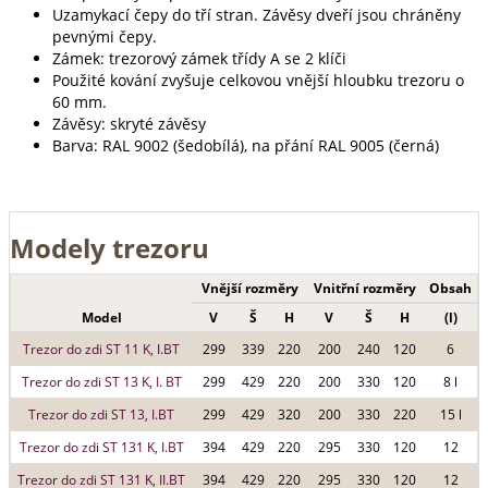
Uzamykací čepy do tří stran. Závěsy dveří jsou chráněny
pevnými čepy.
Zámek: trezorový zámek třídy A se 2 klíči
Použité kování zvyšuje celkovou vnější hloubku trezoru o
60 mm.
Závěsy: skryté závěsy
Barva: RAL 9002 (šedobílá), na přání RAL 9005 (černá)
Modely trezoru
Vnější rozměry
Vnitřní rozměry
Obsah
Model
V
Š
H
V
Š
H
(l)
Trezor do zdi ST 11 K, I.BT
299
339
220
200
240
120
6
Trezor do zdi ST 13 K, I. BT
299
429
220
200
330
120
8 l
Trezor do zdi ST 13, I.BT
299
429
320
200
330
220
15 l
Trezor do zdi ST 131 K, I.BT
394
429
220
295
330
120
12
Trezor do zdi ST 131 K, II.BT
394
429
220
295
330
120
12