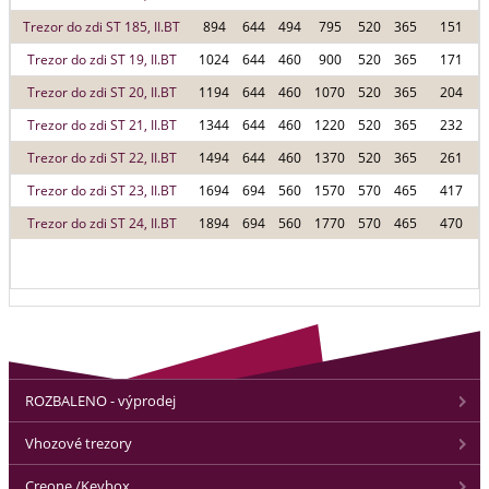
Trezor do zdi ST 185, II.BT
894
644
494
795
520
365
151
Trezor do zdi ST 19, II.BT
1024
644
460
900
520
365
171
Trezor do zdi ST 20, II.BT
1194
644
460
1070
520
365
204
Trezor do zdi ST 21, II.BT
1344
644
460
1220
520
365
232
Trezor do zdi ST 22, II.BT
1494
644
460
1370
520
365
261
Trezor do zdi ST 23, II.BT
1694
694
560
1570
570
465
417
Trezor do zdi ST 24, II.BT
1894
694
560
1770
570
465
470
ROZBALENO - výprodej
Vhozové trezory
Creone /Keybox