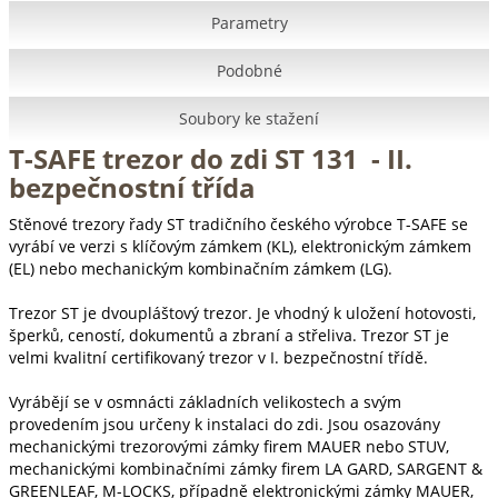
Parametry
Podobné
Soubory ke stažení
T-SAFE trezor do zdi ST 131 - II.
bezpečnostní třída
Stěnové trezory řady ST tradičního českého výrobce T-SAFE se
vyrábí ve verzi s klíčovým zámkem (KL), elektronickým zámkem
(EL) nebo mechanickým kombinačním zámkem (LG).
Trezor ST je dvoupláštový trezor. Je vhodný k uložení hotovosti,
šperků, ceností, dokumentů a zbraní a střeliva. Trezor ST je
velmi kvalitní certifikovaný trezor v I. bezpečnostní třídě.
Vyrábějí se v osmnácti základních velikostech a svým
provedením jsou určeny k instalaci do zdi. Jsou osazovány
mechanickými trezorovými zámky firem MAUER nebo STUV,
mechanickými kombinačními zámky firem LA GARD, SARGENT &
GREENLEAF, M-LOCKS, případně elektronickými zámky MAUER,