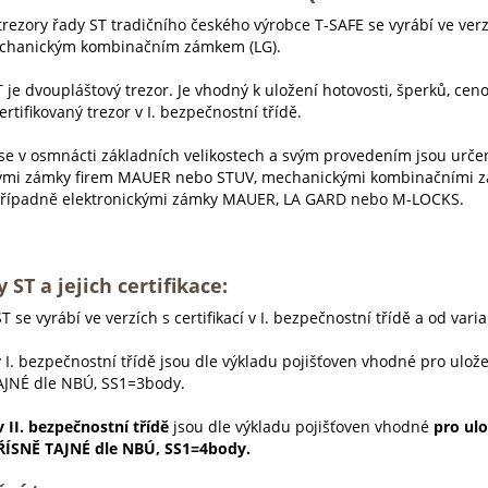
trezory řady ST tradičního českého výrobce T-SAFE se vyrábí ve ver
chanickým kombinačním zámkem (LG).
 je dvoupláštový trezor. Je vhodný k uložení hotovosti, šperků, ceno
certifikovaný trezor v I. bezpečnostní třídě.
 se v osmnácti základních velikostech a svým provedením jsou určen
ými zámky firem MAUER nebo STUV, mechanickými kombinačními 
řípadně elektronickými zámky MAUER, LA GARD nebo M-LOCKS.
 ST a jejich certifikace:
T se vyrábí ve verzích s certifikací v I. bezpečnostní třídě a od varian
 I. bezpečnostní třídě jsou dle výkladu pojišťoven vhodné pro uložen
AJNÉ dle NBÚ, SS1=3body.
v II. bezpečnostní třídě
jsou dle výkladu pojišťoven vhodné
pro ulo
ÍSNĚ TAJNÉ dle NBÚ, SS1=4body.