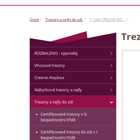
Úvod
Trezory a sejfy do zdi
T-Safe TREZOR DO…
Trez
ROZBALENO - výprodej
Vhozové trezory
Creone /Keybox
Nábytkové trezory a sejfy
Trezory a sejfy do zdi
Certifikované trezory v 0.
bezpečnostní třídě
Certifikované trezory do zdi v I.
bezpečnostní třídě