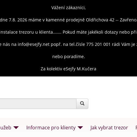
Vážení zákazníci,
dne 7.8. 2026 máme v kamenné prodejně Oldřichova 42 -- Zavřeno
instalace trezoru u klienta....... Pokud máte jakékoli dotazy nebo př
e nás na info@esejfy.net popř. na tel.čísle 775 201 001 rádi Vám j
nebo poradíme.
Za kolektiv eSejfy M.Kučera
lužeb
Informace pro klienty
Jak vybrat trezor