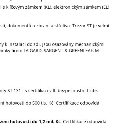
zi s klíčovým zámkem (KL), elektronickým zámkem (EL)
stí, dokumentů a zbraní a střeliva. Trezor ST je velmi
y k instalaci do zdi. Jsou osazovány mechanickými
zámky firem LA GARD, SARGENT & GREENLEAF, M-
ty ST 131 i s certifikací v II. bezpečnostní třídě.
í hotovosti do 500 tis. Kč. Certfifikace odpovídá
žení hotovosti do 1,2 mil. Kč
. Certfifikace odpovídá