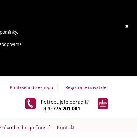
.
×
ipomínky,
e zodpovíme
Přihlášení do eshopu
Registrace uživatele
Potřebujete poradit?
+420
775 201 001
Průvodce bezpečností
Kontakt