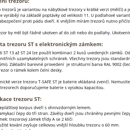
ní trezoru:
 trezorů je variantou na nábytkové trezory v krátké verzi (mělčí) a 
se vyrábějí na základě poptávky od velikosti 11. U podlahové variant
zabezpečení proti pádu dveří. K vnějším mírám trezorů nutno přič
ezor by měl být řádně ukotven ať do zdi nebo do podlahy. Ukotven
ta trezoru ST s elektronickým zámkem:
stí ST 13 až ST 24 lze použít kombinaci 2 kusů uvedených zámků. Od
nitřních uzamykatelných schránek. Všechny trezory jsou standardn
ými). Základní barevné provedení je strukturní barva RAL 9002 (šed
trezor o rámek kolem čelní desky.
onické verze trezoru T-SAFE ST je baterie vkládaná zvenčí. Nemusíte
v trezorech doporučujeme baterie s vysokou kapacitou.
ikace trezoru ST:
ceplášťový korpus dveří s ohnivzdorným lemem.
amykací čepy do tří stran. Závěsy dveří jsou chráněny pevnými čepy
ek: trezorový zámek třídy A se 2 klíči
užité kování zvyšuje celkovou vnější hloubku trezoru o 60 mm.