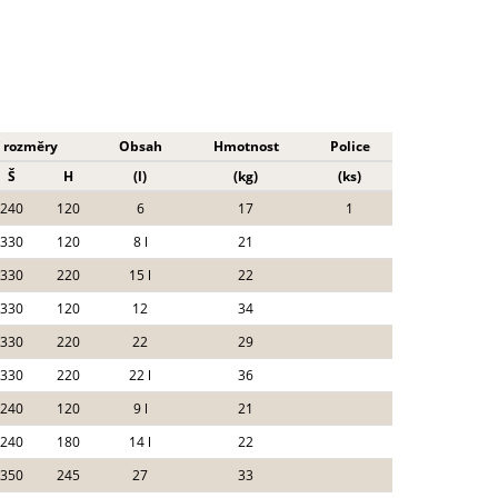
í rozměry
Obsah
Hmotnost
Police
Š
H
(l)
(kg)
(ks)
240
120
6
17
1
330
120
8 l
21
330
220
15 l
22
330
120
12
34
330
220
22
29
330
220
22 l
36
240
120
9 l
21
240
180
14 l
22
350
245
27
33