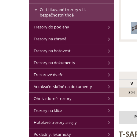
Certifikované trezory v II.
bezpečnostní třídě
Trezory do podlahy
Trezory na zbraně
Trezory na hotovost
Trezory na dokumenty
Trezorové dveře
V
Archivační skříně na dokumenty
394
Ohnivzdorné trezory
Trezory na klíče
P
Hotelové trezory a sejfy
T-SAF
Pokladny, lékarničky