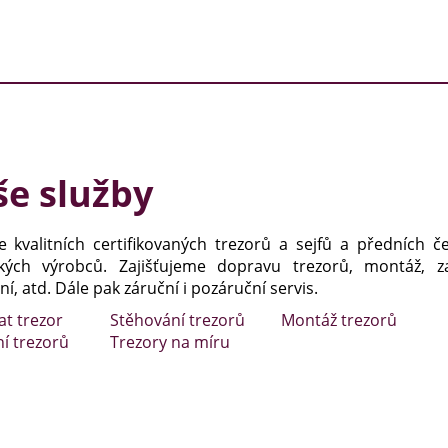
e služby
e kvalitních certifikovaných trezorů a sejfů a předních č
kých výrobců. Zajišťujeme dopravu trezorů, montáž, za
í, atd. Dále pak záruční i pozáruční servis.
at trezor
Stěhování trezorů
Montáž trezorů
ní trezorů
Trezory na míru