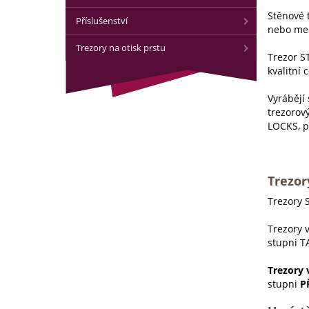
Stěnové 
Příslušenství
nebo me
Trezory na otisk prstu
Trezor ST
kvalitní 
Vyrábějí
trezorov
LOCKS, p
Trezory
Trezory S
Trezory v
stupni T
Trezory 
stupni
PŘ