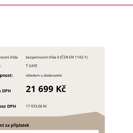
ostní třída
bezpečnostní třída II (ČSN EN 1143-1)
:
T-SAFE
pnost:
skladem u dodavatele
21 699 Kč
s DPH
bez DPH
17 933,06 Kč
í za příplatek