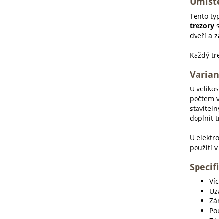
Umístě
Tento typ
trezory
dveří a 
Každý tr
Varian
U veliko
počtem v
staviteln
doplnit 
U elektr
použití 
Specif
Ví
Uz
Zám
Po