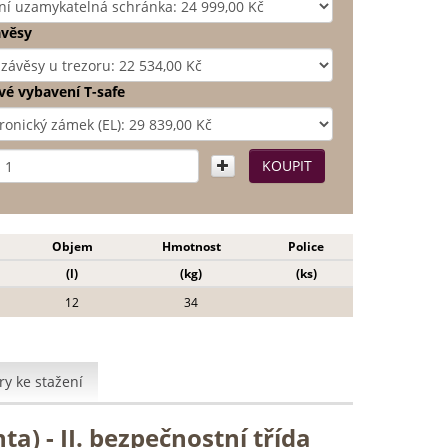
ávěsy
é vybavení T-safe
Objem
Hmotnost
Police
(l)
(kg)
(ks)
12
34
y ke stažení
ta) - II. bezpečnostní třída