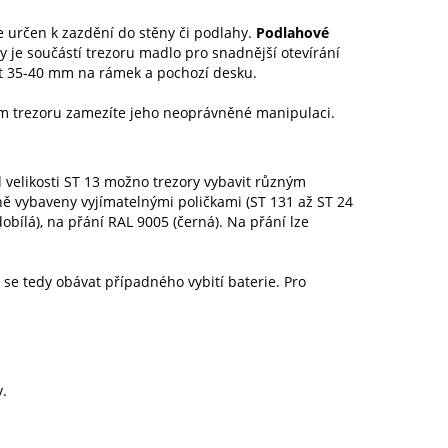
je určen k zazdění do stěny či podlahy.
Podlahové
y je součástí trezoru madlo pro snadnější otevírání
íst 35-40 mm na rámek a pochozí desku.
ím trezoru zamezíte jeho neoprávněné manipulaci.
 velikosti ST 13 možno trezory vybavit různým
ě vybaveny vyjímatelnými poličkami (ST 131 až ST 24
obílá), na přání RAL 9005 (černá). Na přání lze
 se tedy obávat případného vybití baterie. Pro
.