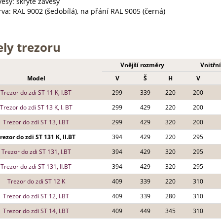
ěsy: skryté závěsy
va: RAL 9002 (šedobílá), na přání RAL 9005 (černá)
ly trezoru
Vnější rozměry
Vnitřn
Model
V
Š
H
V
Trezor do zdi ST 11 K, I.BT
299
339
220
200
Trezor do zdi ST 13 K, I. BT
299
429
220
200
Trezor do zdi ST 13, I.BT
299
429
320
200
rezor do zdi ST 131 K, II.BT
394
429
220
295
Trezor do zdi ST 131, I.BT
394
429
320
295
Trezor do zdi ST 131, II.BT
394
429
320
295
Trezor do zdi ST 12 K
409
339
220
310
Trezor do zdi ST 12, I.BT
409
339
280
310
Trezor do zdi ST 14, I.BT
409
449
345
310