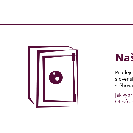
Naš
Prodejc
slovens
stěhován
Jak vybr
Otevíra