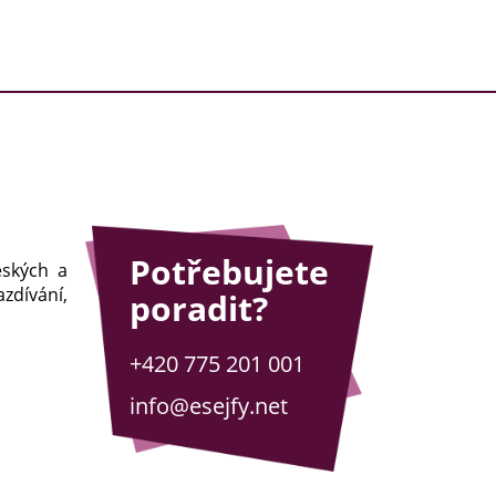
Potřebujete
eských a
zdívání,
poradit?
+420 775 201 001
info@esejfy.net