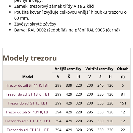
pevnými čepy.
Zámek: trezorový zámek třídy A se 2 klíči
Použité kování zvyšuje celkovou vnější hloubku trezoru o
60 mm.
Závěsy: skryté závěsy
Barva: RAL 9002 (šedobílá), na přání RAL 9005 (černá)
Modely trezoru
Vnější rozměry
Vnitřní rozměry
Obsah
Model
V
Š
H
V
Š
H
(l)
Trezor do zdi ST 11 K, I.BT
299
339
220
200
240
120
6
Trezor do zdi ST 13 K, I. BT
299
429
220
200
330
120
8 l
Trezor do zdi ST 13, I.BT
299
429
320
200
330
220
15 l
Trezor do zdi ST 131 K, I.BT
394
429
220
295
330
120
12
Trezor do zdi ST 131 K, II.BT
394
429
220
295
330
120
12
Trezor do zdi ST 131, I.BT
394
429
320
295
330
220
22