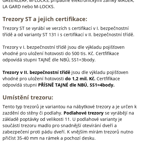
GREENLEAF, M-LOCKS, případně elektronickými zámky MAUER,
LA GARD nebo M-LOCKS.
Trezory ST a jejich certifikace:
Trezory ST se vyrábí ve verzích s certifikací v I. bezpečnostní
třídě a od varianty ST 131 i s certifikací v II. bezpečnostní třídě.
Trezory v I. bezpečnostní třídě jsou dle výkladu pojišťoven
vhodné pro uložení hotovosti do 500 tis. Kč. Certfifikace
odpovídá stupni TAJNÉ dle NBÚ, SS1=3body.
Trezory v II. bezpečnostní třídě
jsou dle výkladu pojišťoven
vhodné pro uložení hotovosti
do 1,2 mil. Kč.
Certfifikace
odpovídá stupni
PŘÍSNĚ TAJNÉ dle NBÚ, SS1=4body.
Umístění trezoru:
Tento typ trezorů je variantou na nábytkové trezory a je určen k
zazdění do stěny či podlahy.
Podlahové trezory
se vyrábějí na
základě poptávky od velikosti 11. U podlahové varianty je
součástí trezoru madlo pro snadnější otevírání dveří a
zabezpečení proti pádu dveří. K vnějším mírám trezorů nutno
přičíst 35-40 mm na rámek a pochozí desku.