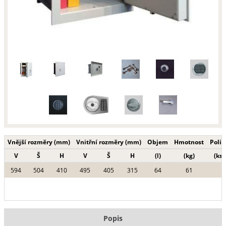
Vnější rozměry (mm)
Vnitřní rozměry (mm)
Objem
Hmotnost
Polic
V
Š
H
V
Š
H
(l)
(kg)
(ks)
594
504
410
495
405
315
64
61
Popis