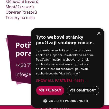
Stěhování trezorů
Montáž trezorů
Otevíraní trezorů
Trezory na míru
×
Tyto webové stránky
používají soubory cookie.
Potřebujete
poradit?
Tyto webové stránky používají soubory
cookie ke zlepšení uživatelského zážitku.
Používáním našich webových stránek
+420 775 201 001
souhlasíte se všemi soubory cookie v
souladu s našimi zásadami používání
info@esejfy.net
souborů cookie.
Více informací
SHOW ALL PARTNERS
(1661) →
VŠE PŘIJMOUT
VŠE ODMÍTNOUT
ZOBRAZIT PODROBNOSTI
© 2026 esejfy.net