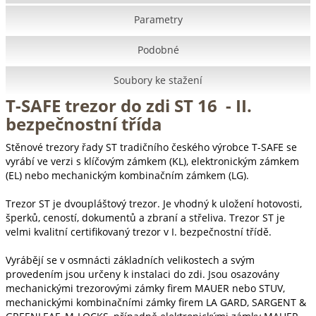
Parametry
Podobné
Soubory ke stažení
T-SAFE trezor do zdi ST 16 - II.
bezpečnostní třída
Stěnové trezory řady ST tradičního českého výrobce T-SAFE se
vyrábí ve verzi s klíčovým zámkem (KL), elektronickým zámkem
(EL) nebo mechanickým kombinačním zámkem (LG).
Trezor ST je dvoupláštový trezor. Je vhodný k uložení hotovosti,
šperků, ceností, dokumentů a zbraní a střeliva. Trezor ST je
velmi kvalitní certifikovaný trezor v I. bezpečnostní třídě.
Vyrábějí se v osmnácti základních velikostech a svým
provedením jsou určeny k instalaci do zdi. Jsou osazovány
mechanickými trezorovými zámky firem MAUER nebo STUV,
mechanickými kombinačními zámky firem LA GARD, SARGENT &