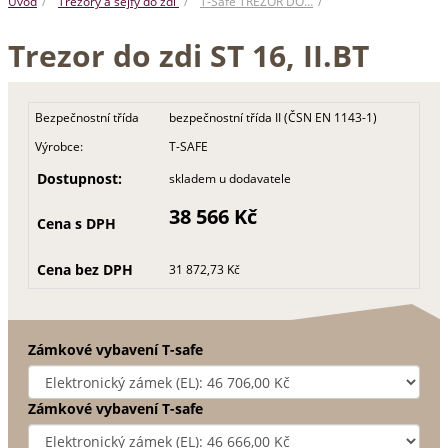
Úvod
Trezory a sejfy do zdi
T-Safe TREZOR DO…
Trezor do zdi ST 16, II.BT
Bezpečnostní třída
bezpečnostní třída II (ČSN EN 1143-1)
Výrobce:
T-SAFE
Dostupnost:
skladem u dodavatele
38 566 Kč
Cena s DPH
Cena bez DPH
31 872,73 Kč
Zámkové vybavení T-safe
Zámkové vybavení T-safe