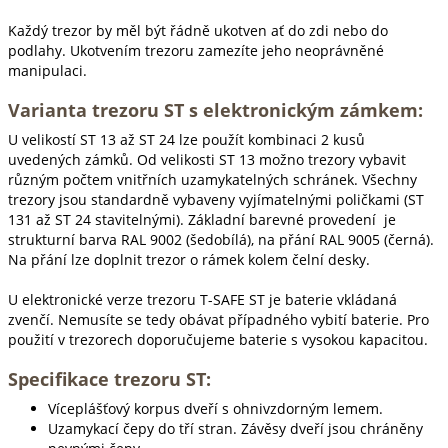
Každý trezor by měl být řádně ukotven ať do zdi nebo do
podlahy. Ukotvením trezoru zamezíte jeho neoprávněné
manipulaci.
Varianta trezoru ST s elektronickým zámkem:
U velikostí ST 13 až ST 24 lze použít kombinaci 2 kusů
uvedených zámků. Od velikosti ST 13 možno trezory vybavit
různým počtem vnitřních uzamykatelných schránek. Všechny
trezory jsou standardně vybaveny vyjímatelnými poličkami (ST
131 až ST 24 stavitelnými). Základní barevné provedení je
strukturní barva RAL 9002 (šedobílá), na přání RAL 9005 (černá).
Na přání lze doplnit trezor o rámek kolem čelní desky.
U elektronické verze trezoru T-SAFE ST je baterie vkládaná
zvenčí. Nemusíte se tedy obávat případného vybití baterie. Pro
použití v trezorech doporučujeme baterie s vysokou kapacitou.
Specifikace trezoru ST:
Víceplášťový korpus dveří s ohnivzdorným lemem.
Uzamykací čepy do tří stran. Závěsy dveří jsou chráněny