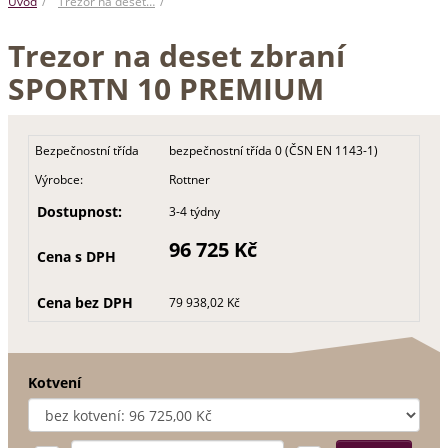
Úvod
Trezor na deset…
Trezor na deset zbraní
SPORTN 10 PREMIUM
Bezpečnostní třída
bezpečnostní třída 0 (ČSN EN 1143-1)
Výrobce:
Rottner
Dostupnost:
3-4 týdny
96 725 Kč
Cena s DPH
Cena bez DPH
79 938,02 Kč
Kotvení