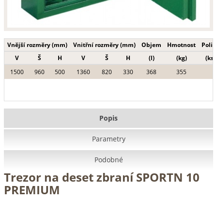
Vnější rozměry (mm)
Vnitřní rozměry (mm)
Objem
Hmotnost
Polic
V
Š
H
V
Š
H
(l)
(kg)
(ks)
1500
960
500
1360
820
330
368
355
Popis
Parametry
Podobné
Trezor na deset zbraní SPORTN 10
PREMIUM