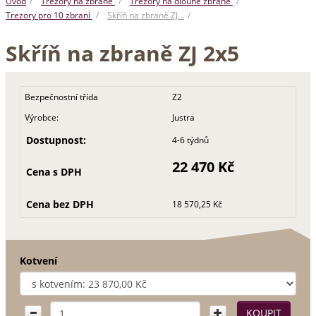
Úvod
Trezory na zbraně
Trezory na dlouhé zbraně
Trezory pro 10 zbraní
Skříň na zbraně ZJ…
Skříň na zbraně ZJ 2x5
Bezpečnostní třída
Z2
Výrobce:
Justra
Dostupnost:
4-6 týdnů
22 470 Kč
Cena s DPH
Cena bez DPH
18 570,25 Kč
Kotvení