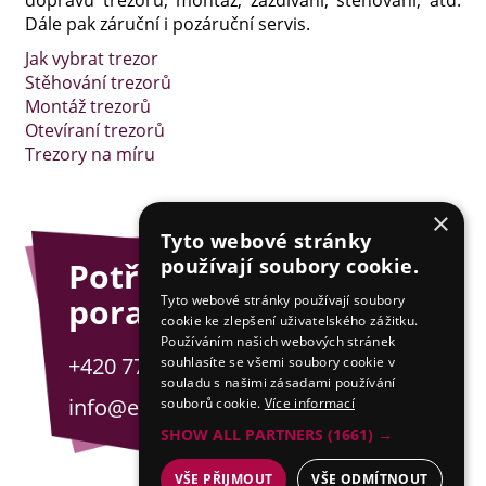
dopravu trezorů, montáž, zazdívání, stěhování, atd.
Dále pak záruční i pozáruční servis.
Jak vybrat trezor
Stěhování trezorů
Montáž trezorů
Otevíraní trezorů
Trezory na míru
×
Tyto webové stránky
používají soubory cookie.
Potřebujete
poradit?
Tyto webové stránky používají soubory
cookie ke zlepšení uživatelského zážitku.
Používáním našich webových stránek
+420 775 201 001
souhlasíte se všemi soubory cookie v
souladu s našimi zásadami používání
info@esejfy.net
souborů cookie.
Více informací
SHOW ALL PARTNERS
(1661) →
VŠE PŘIJMOUT
VŠE ODMÍTNOUT