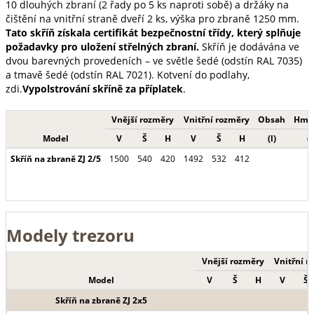
10 dlouhých zbraní (2 řady po 5 ks naproti sobě) a držáky na
čištění na vnitřní straně dveří 2 ks, výška pro zbraně 1250 mm.
Tato skříň získala certifikát bezpečnostní třídy, který splňuje
požadavky pro uložení střelných zbraní.
Skříň je dodávána ve
dvou barevných provedeních – ve světle šedé (odstín RAL 7035)
a tmavě šedé (odstín RAL 7021). Kotvení do podlahy,
zdi.
Vypolstrování skříně za příplatek
.
Vnější rozměry
Vnitřní rozměry
Obsah
Hmo
Model
V
Š
H
V
Š
H
(l)
(
Skříň na zbraně ZJ 2/5
1500
540
420
1492
532
412
1
Modely trezoru
Vnější rozměry
Vnitřní r
Model
V
Š
H
V
Š
Skříň na zbraně ZJ 2x5