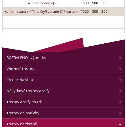
Skříň na zbraně ZJ 7
1500
500
300
Kombinovaná skříň na čtyři zbraně ZJ 7 variant
1500
500
350
ROZBALENO - výprodej
Vhozové trezory
Creone /Keybox
Nábytkové trezory a sejfy
Trezory a sejfy do zdi
Trezory do podlahy
Trezory na zbraně