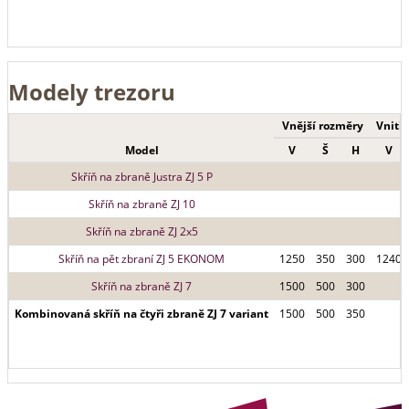
Modely trezoru
Vnější rozměry
Vnitř
Model
V
Š
H
V
Skříň na zbraně Justra ZJ 5 P
Skříň na zbraně ZJ 10
Skříň na zbraně ZJ 2x5
Skříň na pět zbraní ZJ 5 EKONOM
1250
350
300
1240
Skříň na zbraně ZJ 7
1500
500
300
Kombinovaná skříň na čtyři zbraně ZJ 7 variant
1500
500
350