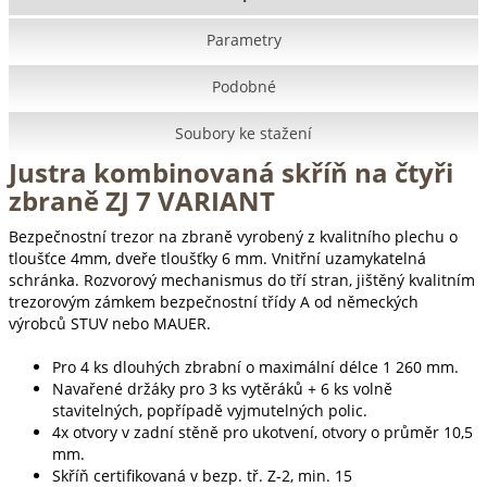
Parametry
Podobné
Soubory ke stažení
Justra kombinovaná skříň na čtyři
zbraně ZJ 7 VARIANT
Bezpečnostní trezor na zbraně vyrobený z kvalitního plechu o
tloušťce 4mm, dveře tloušťky 6 mm. Vnitřní uzamykatelná
schránka. Rozvorový mechanismus do tří stran, jištěný kvalitním
trezorovým zámkem bezpečnostní třídy A od německých
výrobců STUV nebo MAUER.
Pro 4 ks dlouhých zbrabní o maximální délce 1 260 mm.
Navařené držáky pro 3 ks vytěráků + 6 ks volně
stavitelných, popřípadě vyjmutelných polic.
4x otvory v zadní stěně pro ukotvení, otvory o průměr 10,5
mm.
Skříň certifikovaná v bezp. tř. Z-2, min. 15