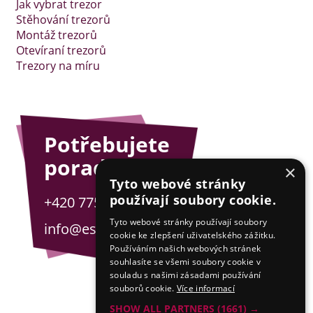
Jak vybrat trezor
Stěhování trezorů
Montáž trezorů
Otevíraní trezorů
Trezory na míru
Potřebujete
poradit?
×
Tyto webové stránky
používají soubory cookie.
+420 775 201 001
Tyto webové stránky používají soubory
info@esejfy.net
cookie ke zlepšení uživatelského zážitku.
Používáním našich webových stránek
souhlasíte se všemi soubory cookie v
souladu s našimi zásadami používání
souborů cookie.
Více informací
SHOW ALL PARTNERS
(1661) →