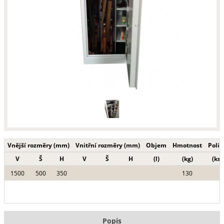
Vnější rozměry (mm)
Vnitřní rozměry (mm)
Objem
Hmotnost
Polic
V
Š
H
V
Š
H
(l)
(kg)
(ks)
1500
500
350
130
Popis