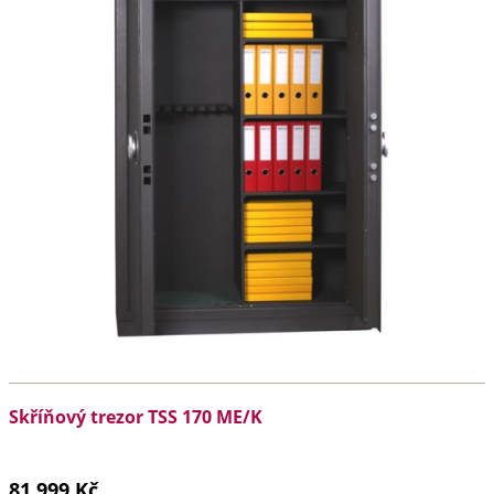
Skříňový trezor TSS 170 ME/K
81 999 Kč