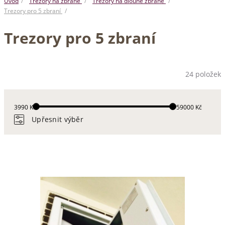
Úvod
Trezory na zbraně
Trezory na dlouhé zbraně
Trezory pro 5 zbraní
Trezory pro 5 zbraní
24 položek
3990 Kč
159000 Kč
Upřesnit výběr