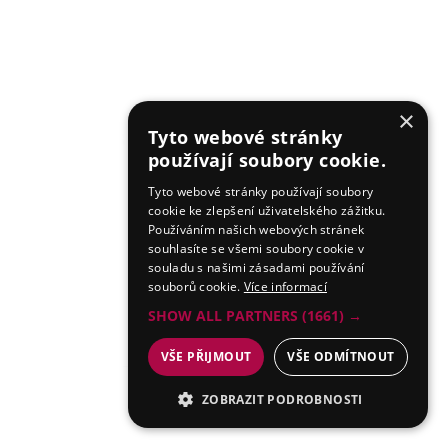
×
Tyto webové stránky
používají soubory cookie.
Tyto webové stránky používají soubory
cookie ke zlepšení uživatelského zážitku.
Používáním našich webových stránek
souhlasíte se všemi soubory cookie v
souladu s našimi zásadami používání
souborů cookie.
Více informací
SHOW ALL PARTNERS
(1661) →
VŠE PŘIJMOUT
VŠE ODMÍTNOUT
ZOBRAZIT PODROBNOSTI
NEZBYTNÉ