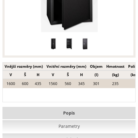
Vnější rozměry (mm)
Vnitřní rozměry (mm)
Objem
Hmotnost
Polic
V
Š
H
V
Š
H
(l)
(kg)
(ks)
1600
600
435
1560
560
345
301
235
Popis
Parametry