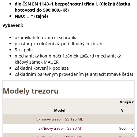
dle ČSN EN 1143–1 bezpečnostní třída I. (úložná částka
hotovosti do 500 000,–Kč)
NBÚ: „T“ (tajné)
Vybavení:
uzamykatelná vnitřní schránka
prostor pro uložení až pěti dlouhých zbraní
5 ks polic
mechanický kombinační zámek LaGard+mechanický
klíčový zámek MAUER
Základní kotvení k podlaze
Základním barevným provedením je antracit (tmavě šedá)
Modely trezoru
Vnější r
Model
V
Š
Skříňový trezor TSS 125 ME
Skříňový trezor TSS 90 M
900
60