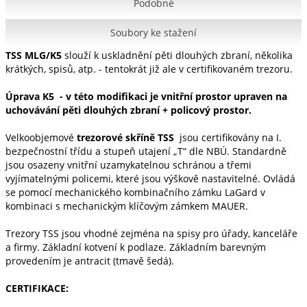
Podobné
Soubory ke stažení
TSS MLG/K5
slouží k uskladnění pěti dlouhých zbraní, několika
krátkých, spisů, atp. - tentokrát již ale v certifikovaném trezoru.
Úprava K5 - v
této modifikaci je vnitřní prostor upraven na
uchovávání pěti dlouhých zbraní + policový prostor.
Velkoobjemové
trezorové skříně TSS
jsou certifikovány na I.
bezpečnostní třídu a stupeň utajení „T“ dle NBÚ. Standardně
jsou osazeny vnitřní uzamykatelnou schránou a třemi
vyjímatelnými policemi, které jsou výškově nastavitelné. Ovládá
se pomocí mechanického kombinačního zámku LaGard v
kombinaci s mechanickým klíčovým zámkem MAUER.
Trezory TSS jsou vhodné zejména na spisy pro úřady, kanceláře
a firmy. Základní kotvení k podlaze. Základním barevným
provedením je antracit (tmavě šedá).
CERTIFIKACE: