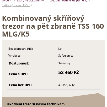
Úvod
Trezory na dokumenty
I.bezpečnostní třída (tajné T)
Skříňový trezor TSS…
Kombinovaný skříňový
trezor na pět zbraně TSS 160
MLG/K5
Bezpečnostní třída
I.bt
Výrobce:
Safetronics
Dostupnost:
3-4 týdny
52 460 Kč
Cena s DPH
Cena bez DPH
43 355,37 Kč
Ukotvení trezoru naším technikem