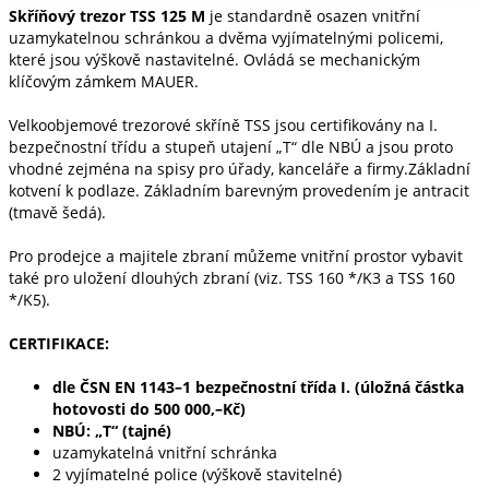
Skříňový trezor TSS 125 M
je standardně osazen vnitřní
uzamykatelnou schránkou a dvěma vyjímatelnými policemi,
které jsou výškově nastavitelné. Ovládá se mechanickým
klíčovým zámkem MAUER.
Velkoobjemové trezorové skříně TSS jsou certifikovány na I.
bezpečnostní třídu a stupeň utajení „T“ dle NBÚ a jsou proto
vhodné zejména na spisy pro úřady, kanceláře a firmy.Základní
kotvení k podlaze. Základním barevným provedením je antracit
(tmavě šedá).
Pro prodejce a majitele zbraní můžeme vnitřní prostor vybavit
také pro uložení dlouhých zbraní (viz. TSS 160 */K3 a TSS 160
*/K5).
CERTIFIKACE:
dle ČSN EN 1143–1 bezpečnostní třída I. (úložná částka
hotovosti do 500 000,–Kč)
NBÚ: „T“ (tajné)
uzamykatelná vnitřní schránka
2 vyjímatelné police (výškově stavitelné)