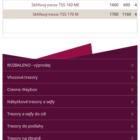
Skříňový trezor TSS 160 ME
1600
600
43
Skříňový trezor TSS 170 M
1700
1160
45
ROZBALENO - výprodej
Vhozové trezory
Creone /Keybox
Nábytkové trezory a sejfy
Trezory a sejfy do zdi
Trezory do podlahy
Trezory na zbraně