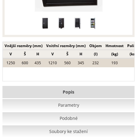
Vnější rozměry (mm)
Vnitřní rozměry (mm)
Objem
Hmotnost
Polic
V
Š
H
V
Š
H
(l)
(kg)
(ks)
1250
600
435
1210
560
345
232
193
Popis
Parametry
Podobné
Soubory ke stažení