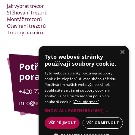
Jak vybrat trezor
Stěhování trezorů
Montáž trezorů
Otevíraní trezorů
Trezory na míru
×
Tyto webové stránky
používají soubory cookie.
Potřebujete
poradit?
Tyto webové stránky používají soubory
cookie ke zlepšení uživatelského zážitku.
Používáním našich webových stránek
+420 775 201 001
souhlasíte se všemi soubory cookie v
souladu s našimi zásadami používání
info@esejfy.net
souborů cookie.
Více informací
SHOW ALL PARTNERS
(1661) →
VŠE PŘIJMOUT
VŠE ODMÍTNOUT