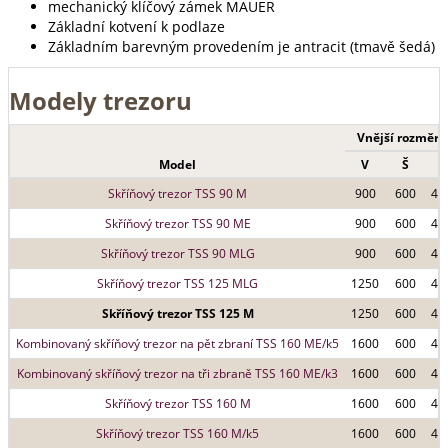
mechanický klíčový zámek MAUER
Základní kotvení k podlaze
Základním barevným provedením je antracit (tmavě šedá)
Modely trezoru
Vnější rozměry
Model
V
Š
H
Skříňový trezor TSS 90 M
900
600
43
Skříňový trezor TSS 90 ME
900
600
43
Skříňový trezor TSS 90 MLG
900
600
43
Skříňový trezor TSS 125 MLG
1250
600
43
Skříňový trezor TSS 125 M
1250
600
43
Kombinovaný skříňový trezor na pět zbraní TSS 160 ME/k5
1600
600
43
Kombinovaný skříňový trezor na tři zbraně TSS 160 ME/k3
1600
600
43
Skříňový trezor TSS 160 M
1600
600
43
Skříňový trezor TSS 160 M/k5
1600
600
43