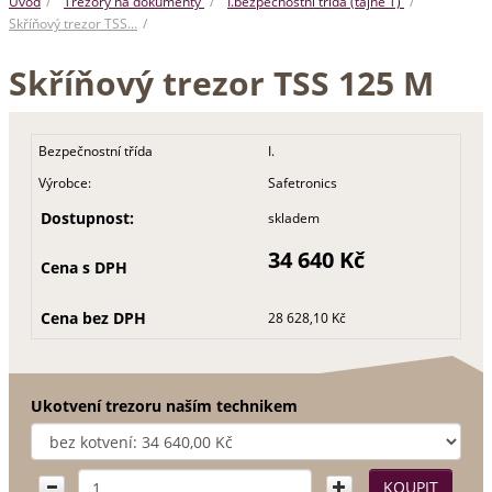
Úvod
Trezory na dokumenty
I.bezpečnostní třída (tajné T)
Skříňový trezor TSS…
Skříňový trezor TSS 125 M
Bezpečnostní třída
I.
Výrobce:
Safetronics
Dostupnost:
skladem
34 640 Kč
Cena s DPH
Cena bez DPH
28 628,10 Kč
Ukotvení trezoru naším technikem