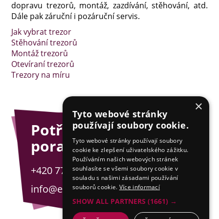
dopravu trezorů, montáž, zazdívání, stěhování, atd.
Dále pak záruční i pozáruční servis.
Jak vybrat trezor
Stěhování trezorů
Montáž trezorů
Otevíraní trezorů
Trezory na míru
×
Tyto webové stránky
používají soubory cookie.
Potřebujete
poradit?
Tyto webové stránky používají soubory
cookie ke zlepšení uživatelského zážitku.
Používáním našich webových stránek
+420 775 201 001
souhlasíte se všemi soubory cookie v
souladu s našimi zásadami používání
info@esejfy.net
souborů cookie.
Více informací
SHOW ALL PARTNERS
(1661) →