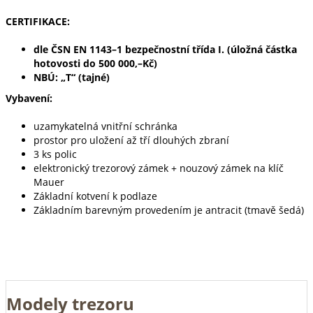
CERTIFIKACE:
dle ČSN EN 1143–1 bezpečnostní třída I. (úložná částka
hotovosti do 500 000,–Kč)
NBÚ: „T“ (tajné)
Vybavení:
uzamykatelná vnitřní schránka
prostor pro uložení až tří dlouhých zbraní
3 ks polic
elektronický trezorový zámek + nouzový zámek na klíč
Mauer
Základní kotvení k podlaze
Základním barevným provedením je antracit (tmavě šedá)
Modely trezoru