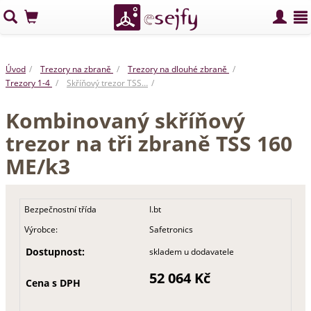
Úvod
Trezory na zbraně
Trezory na dlouhé zbraně
Trezory 1-4
Skříňový trezor TSS…
Kombinovaný skříňový
trezor na tři zbraně TSS 160
ME/k3
Bezpečnostní třída
I.bt
Výrobce:
Safetronics
Dostupnost:
skladem u dodavatele
52 064 Kč
Cena s DPH