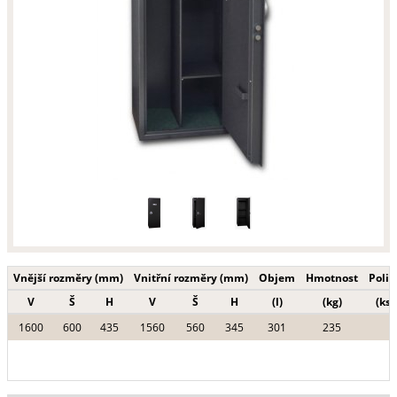
Vnější rozměry (mm)
Vnitřní rozměry (mm)
Objem
Hmotnost
Polic
V
Š
H
V
Š
H
(l)
(kg)
(ks)
1600
600
435
1560
560
345
301
235