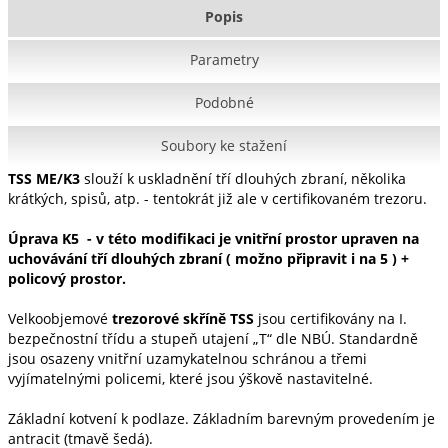
Popis
Parametry
Podobné
Soubory ke stažení
TSS ME/K3
slouží k uskladnění tří dlouhých zbraní, několika
krátkých, spisů, atp. - tentokrát již ale v certifikovaném trezoru.
Úprava K5 - v této modifikaci je vnitřní prostor upraven na
uchovávání tří dlouhých zbraní ( možno připravit i na 5 ) +
policový prostor.
Velkoobjemové
trezorové skříně TSS
jsou certifikovány na I.
bezpečnostní třídu a stupeň utajení „T“ dle NBÚ. Standardně
jsou osazeny vnitřní uzamykatelnou schránou a třemi
vyjímatelnými policemi, které jsou ýškově nastavitelné.
Základní kotvení k podlaze. Základním barevným provedením je
antracit (tmavě šedá).