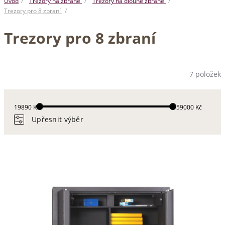
Úvod
Trezory na zbraně
Trezory na dlouhé zbraně
Trezory pro 8 zbraní
Trezory pro 8 zbraní
7 položek
19890 Kč
159000 Kč
Upřesnit výběr