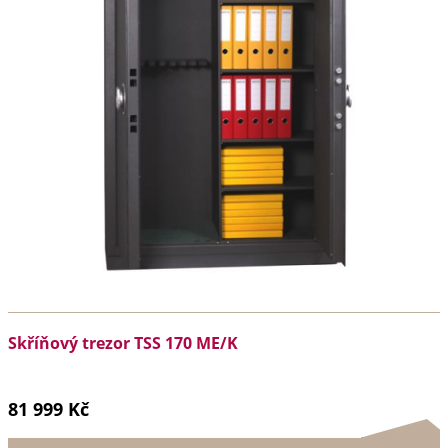
Skříňový trezor TSS 170 ME/K
81 999 Kč