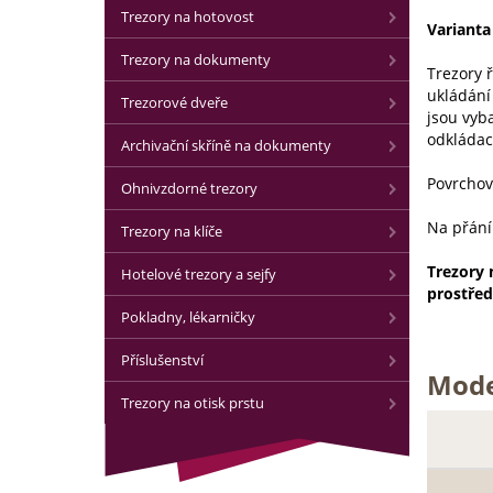
Trezory na hotovost
Varianta
Trezory na dokumenty
Trezory 
ukládání
Trezorové dveře
jsou vyb
odkládac
Archivační skříně na dokumenty
Povrchov
Ohnivzdorné trezory
Na přání
Trezory na klíče
Trezory 
Hotelové trezory a sejfy
prostřed
Pokladny, lékarničky
Příslušenství
Mode
Trezory na otisk prstu