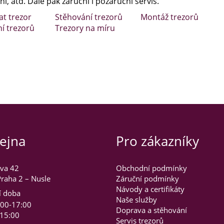
í, atd. Dále pak záruční i pozáruční servis.
at trezor
Stěhování trezorů
Montáž trezorů
ní trezorů
Trezory na míru
ejna
Pro zákazníky
va 42
Obchodní podmínky
raha 2 – Nusle
Záruční podmínky
Návody a certifikáty
í doba
Naše služby
:00-17:00
Doprava a stěhování
-15:00
Servis trezorů