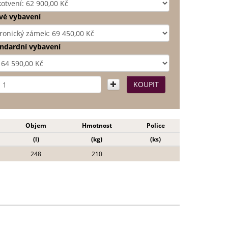
é vybavení
ndardní vybavení
Objem
Hmotnost
Police
(l)
(kg)
(ks)
248
210