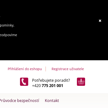
.
×
ipomínky,
e zodpovíme
Přihlášení do eshopu
Registrace uživatele
Potřebujete poradit?
+420
775 201 001
Průvodce bezpečností
Kontakt