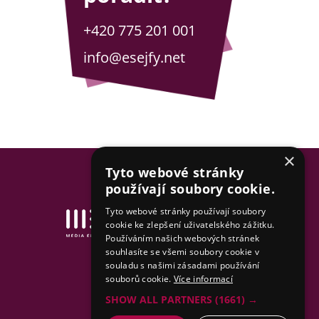
+420 775 201 001
info@esejfy.net
×
Tyto webové stránky
používají soubory cookie.
Tyto webové stránky používají soubory
Tvorba www stránek
cookie ke zlepšení uživatelského zážitku.
& SEO by MEDIA ENERGY
Používáním našich webových stránek
souhlasíte se všemi soubory cookie v
Mapa stránek
souladu s našimi zásadami používání
souborů cookie.
Více informací
SHOW ALL PARTNERS
(1661) →