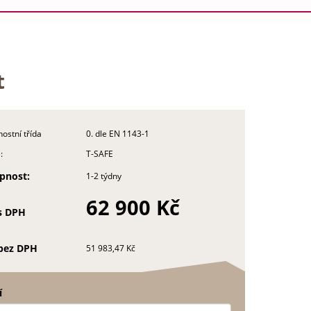
t
ostní třída
0. dle EN 1143-1
:
T-SAFE
pnost:
1-2 týdny
62 900 Kč
s DPH
bez DPH
51 983,47 Kč
í