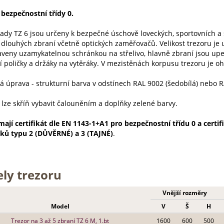
 bezpečnostní třídy 0.
řady TZ 6 jsou určeny k bezpečné úschově loveckých, sportovních a
 dlouhých zbraní včetně optických zaměřovačů. Velikost trezoru je 
aveny uzamykatelnou schránkou na střelivo, hlavně zbraní jsou upev
í poličky a držáky na vytěráky. V mezistěnách korpusu trezoru je o
á úprava - strukturní barva v odstínech RAL 9002 (šedobílá) nebo R
 lze skříň vybavit čalouněním a doplňky zelené barvy.
mají certifikát dle EN 1143-1+A1 pro bezpečnostní třídu 0 a certi
ků typu 2 (DŮVĚRNÉ) a 3 (TAJNÉ)
.
ly trezoru
Vnější rozměry
Model
V
Š
H
Trezor na 3 až 5 zbraní TZ 6 M, 1.bt
1600
600
500