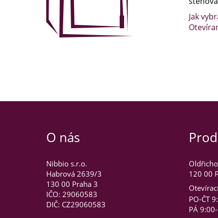
stěhován
Jak vybr
Otevíra
O nás
Prod
Nibbio s.r.o.
Oldřicho
Habrová 2639/3
120 00 P
130 00 Praha 3
Otevírac
IČO: 29060583
PO-ČT 9
DIČ: CZ29060583
PÁ 9:00