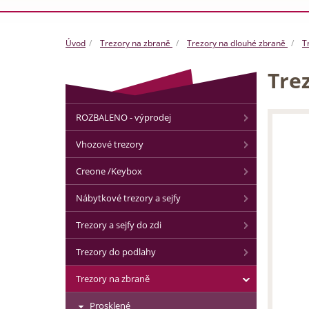
Úvod
Trezory na zbraně
Trezory na dlouhé zbraně
T
Trez
ROZBALENO - výprodej
Vhozové trezory
Creone /Keybox
Nábytkové trezory a sejfy
Trezory a sejfy do zdi
Trezory do podlahy
Trezory na zbraně
Prosklené