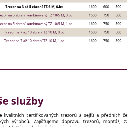
Trezor na 3 až 5 zbraní TZ 6 M, 0.bt
1600
600
500
ezor na 5 zbraní kombinovaný TZ 10/5 M, 0.bt
1600
750
500
ezor na 5 zbraní kombinovaný TZ 10/5 M, 1.bt
1600
750
500
Trezor na 7 až 10 zbraní TZ 10 M, 0.bt
1600
750
500
Trezor na 7 až 10 zbraní TZ 10 M, 1.bt
1600
750
500
e služby
e kvalitních certifikovaných trezorů a sejfů a předních č
kých výrobců. Zajišťujeme dopravu trezorů, montáž, za