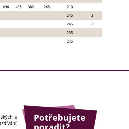
1496
496
382
248
210
245
2
245
2
235
245
Potřebujete
eských a
zdívání,
poradit?