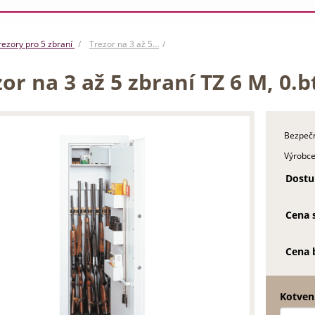
rezory pro 5 zbraní
Trezor na 3 až 5…
or na 3 až 5 zbraní TZ 6 M, 0.b
Bezpečn
Výrobce
Dostu
Cena 
Cena 
Kotven