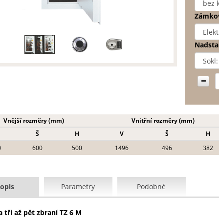
Zámkov
Nadsta
Vnější rozměry (mm)
Vnitřní rozměry (mm)
Š
H
V
Š
H
0
600
500
1496
496
382
opis
Parametry
Podobné
 tři až pět zbraní TZ 6 M