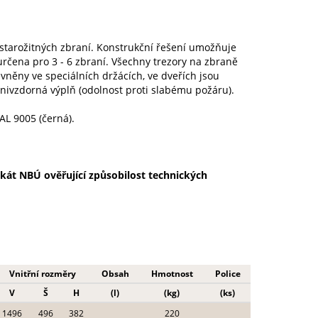
 starožitných zbraní. Konstrukční řešení umožňuje
určena pro 3 - 6 zbraní. Všechny trezory na zbraně
něny ve speciálních držácích, ve dveřích jsou
hnivzdorná výplň (odolnost proti slabému požáru).
AL 9005 (černá).
fikát NBÚ ověřující způsobilost technických
Vnitřní rozměry
Obsah
Hmotnost
Police
V
Š
H
(l)
(kg)
(ks)
1496
496
382
220