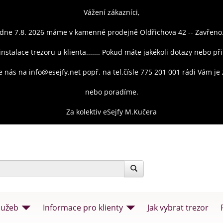
Vážení zákazníci,
dne 7.8. 2026 máme v kamenné prodejně Oldřichova 42 -- Zavřeno
instalace trezoru u klienta....... Pokud máte jakékoli dotazy nebo př
e nás na info@esejfy.net popř. na tel.čísle 775 201 001 rádi Vám j
nebo poradíme.
Za kolektiv eSejfy M.Kučera
lužeb
Informace pro klienty
Jak vybrat trezor