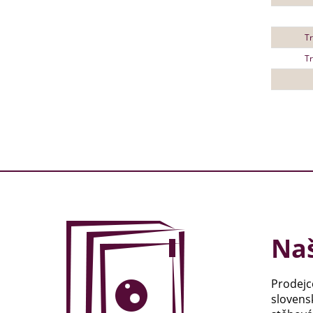
Tr
Tr
Naš
Prodejc
slovens