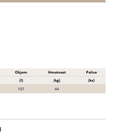
Objem
Hmotnost
Police
(l)
(kg)
(ks)
107
44
U