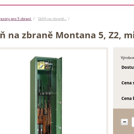
rezory pro 5 zbraní
Skříň na zbraně…
íň na zbraně Montana 5, Z2, m
Výrobce
Dostu
Cena 
Cena 