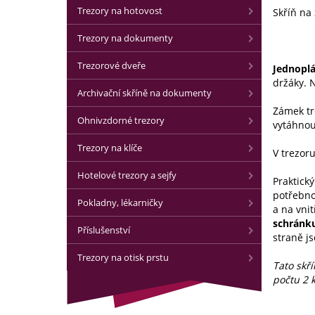
Trezory na hotovost
Skříň na
Trezory na dokumenty
Trezorové dveře
Jednoplá
držáky. N
Archivační skříně na dokumenty
Zámek tr
Ohnivzdorné trezory
vytáhnou
Trezory na klíče
V trezor
Hotelové trezory a sejfy
Praktick
potřebno
Pokladny, lékarničky
a na vnit
schránk
Příslušenství
straně j
Trezory na otisk prstu
Tato skř
počtu 2 