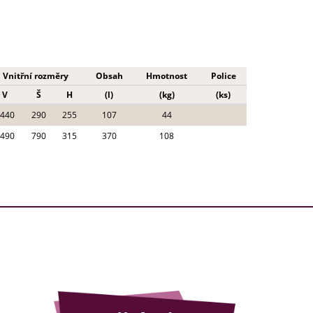
Vnitřní rozměry
Obsah
Hmotnost
Police
V
Š
H
(l)
(kg)
(ks)
440
290
255
107
44
490
790
315
370
108