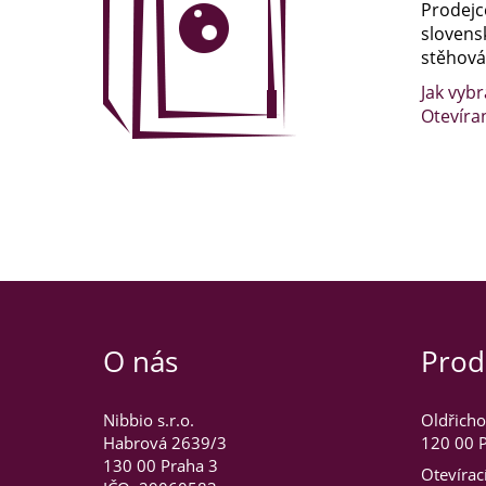
Prodejc
slovens
stěhován
Jak vybr
Otevíra
O nás
Prod
Nibbio s.r.o.
Oldřicho
Habrová 2639/3
120 00 P
130 00 Praha 3
Otevírac