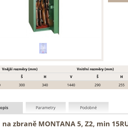
Vnější rozměry (mm)
Vnitřní rozměry (mm)
Š
H
V
Š
H
0
300
340
1440
290
255
opis
Parametry
Podobné
ň na zbraně MONTANA 5, Z2, min 15R