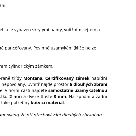
aní.
celi a je vybaven skrytými panty, vnitřním sejfem a
lně pancéřovaný. Povinné uzamykání (klíče nelze
áním cylindrickým zámkem.
braně třídy
Montana
.
Certifikovaný zámek
nabídni
o nepovolaný. Uvnitř najde prostor
5 dlouhých zbraní
. V horní části najdete
samostatně uzamykatelnou
ušťku
2 mm
a dveře tlusté
3 mm
. Na spodní a zadní
e také potřebný
kotvící materiál
.
stanoveno, že při přechovávání dlouhých zbraní do