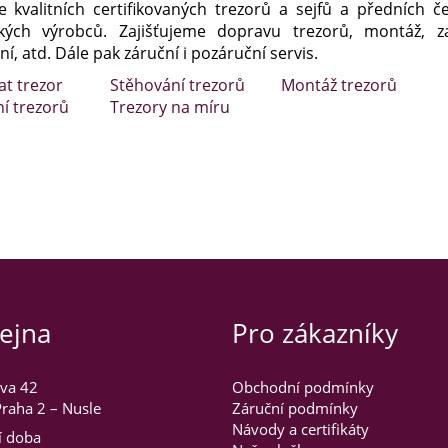
e kvalitních certifikovaných trezorů a sejfů a předních č
kých výrobců. Zajišťujeme dopravu trezorů, montáž, za
í, atd. Dále pak záruční i pozáruční servis.
at trezor
Stěhování trezorů
Montáž trezorů
ní trezorů
Trezory na míru
ejna
Pro zákazníky
va 42
Obchodní podmínky
raha 2 – Nusle
Záruční podmínky
Návody a certifikáty
í doba