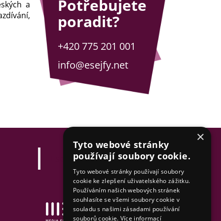
Potřebujete
eských a
zdívání,
poradit?
+420 775 201 001
info@esejfy.net
×
Tyto webové stránky
používají soubory cookie.
Esejfy.net
Tyto webové stránky používají soubory
cookie ke zlepšení uživatelského zážitku.
Používáním našich webových stránek
souhlasíte se všemi soubory cookie v
Tvorba www stránek
souladu s našimi zásadami používání
& SEO by MEDIA ENERGY
souborů cookie.
Více informací