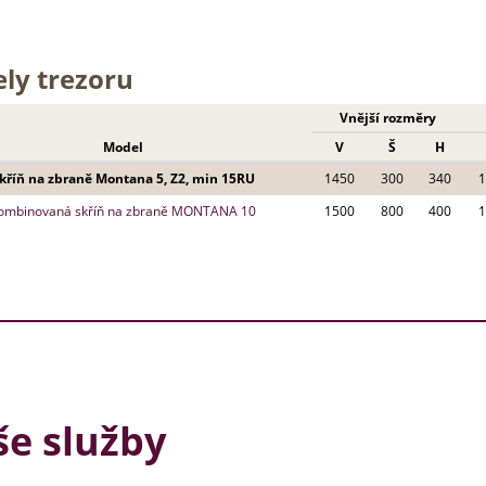
ly trezoru
Vnější rozměry
Model
V
Š
H
kříň na zbraně Montana 5, Z2, min 15RU
1450
300
340
1
ombinovaná skříň na zbraně MONTANA 10
1500
800
400
1
e služby