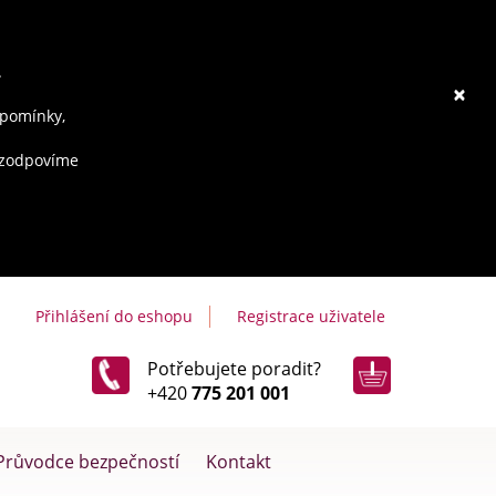
.
×
ipomínky,
e zodpovíme
Přihlášení do eshopu
Registrace uživatele
Potřebujete poradit?
+420
775 201 001
Průvodce bezpečností
Kontakt