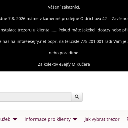
Vážení zákazníci,
dne 7.8. 2026 máme v kamenné prodejně Oldřichova 42 -- Zavřeno
instalace trezoru u klienta....... Pokud máte jakékoli dotazy nebo př
e nás na info@esejfy.net popř. na tel.čísle 775 201 001 rádi Vám j
nebo poradíme.
Za kolektiv eSejfy M.Kučera
lužeb
Informace pro klienty
Jak vybrat trezor