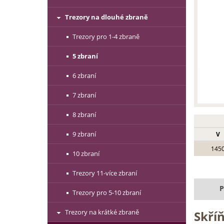
Trezory na dlouhé zbraně
Trezory pro 1-4 zbraně
5 zbraní
6 zbraní
7 zbraní
8 zbraní
9 zbraní
V
145
10 zbraní
Trezory 11-více zbraní
P
Trezory pro 5-10 zbraní
Trezory na krátké zbraně
Skří