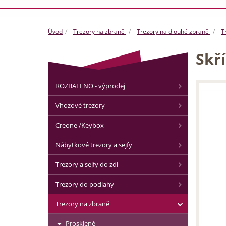
Úvod
Trezory na zbraně
Trezory na dlouhé zbraně
T
Skř
ROZBALENO - výprodej
Vhozové trezory
Creone /Keybox
Nábytkové trezory a sejfy
Trezory a sejfy do zdi
Trezory do podlahy
Trezory na zbraně
Prosklené