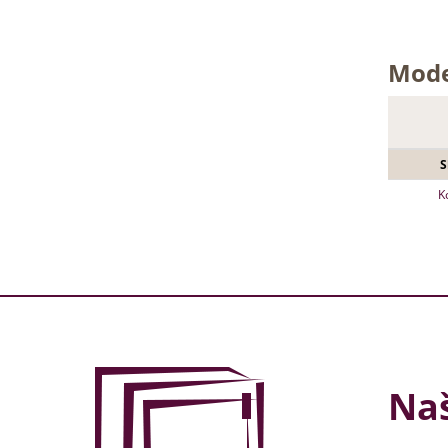
Mode
S
K
Naš