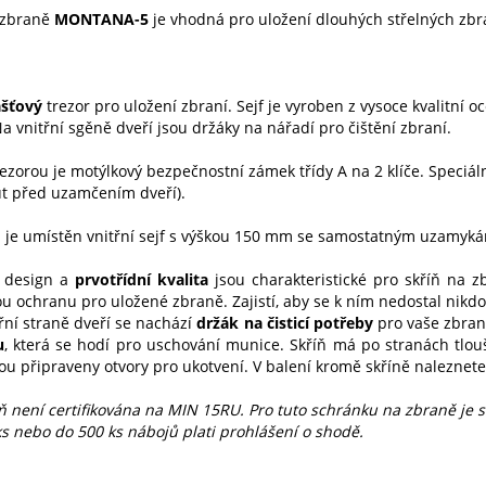
 zbraně
MONTANA-5
je vhodná pro uložení dlouhých střelných zbr
š­ťový
trezor pro uložení zbraní. Sejf je vyroben z vysoce kvalitní o
a vnitřní sgěně dveří jsou držáky na nářadí pro čištění zbraní.
ezorou je motýlkový bezpečnostní zámek třídy A na 2 klíče. Speciá
t před uzamčením dveří).
u je umístěn vnitřní sejf s výškou 150 mm se samostatným uzamyk
ý design a
prvotřídní kvalita
jsou charakteristické pro skříň na z
u ochranu pro uložené zbraně. Zajistí, aby se k ním nedostal nikd
řní straně dveří se nachází
držák na čisticí potřeby
pro vaše zbraně
u
, která se hodí pro uschování munice. Skříň má po stranách tlo
sou připraveny otvory pro ukotvení. V balení kromě skříně naleznet
íň není certifikována na MIN 15RU. Pro tuto schránku na zbraně je 
ks nebo do 500 ks nábojů plati prohlášení o shodě.