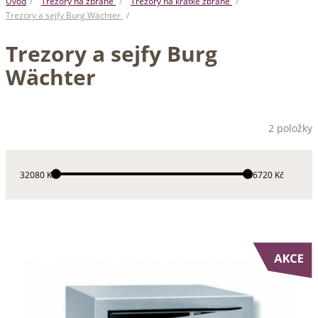
Úvod
Trezory na zbraně
Trezory na krátké zbraně
Trezory a sejfy Burg Wächter
Trezory a sejfy Burg
Wächter
2 položky
32080 Kč
36720 Kč