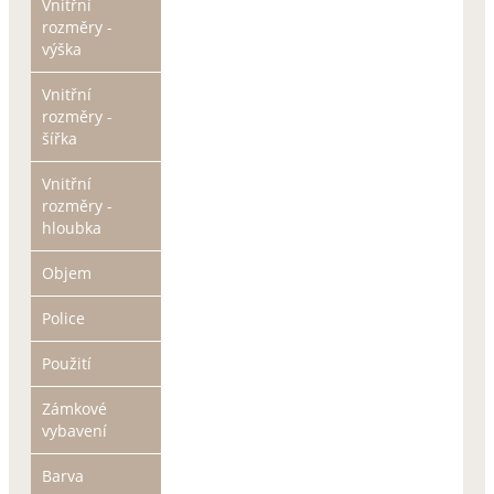
Vnitřní
rozměry -
výška
Vnitřní
rozměry -
šířka
Vnitřní
rozměry -
hloubka
Objem
Police
Použití
Zámkové
vybavení
Barva