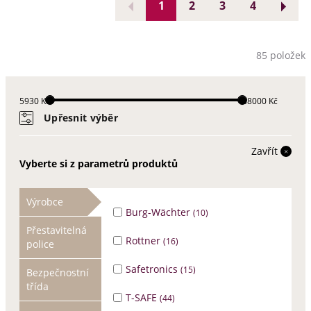
1
2
3
4
85 položek
5930 Kč
88000 Kč
Upřesnit výběr
Zavřít
Vyberte si z parametrů produktů
Výrobce
Burg-Wächter
(10)
Přestavitelná
Rottner
(16)
police
Safetronics
(15)
Bezpečnostní
třída
T-SAFE
(44)