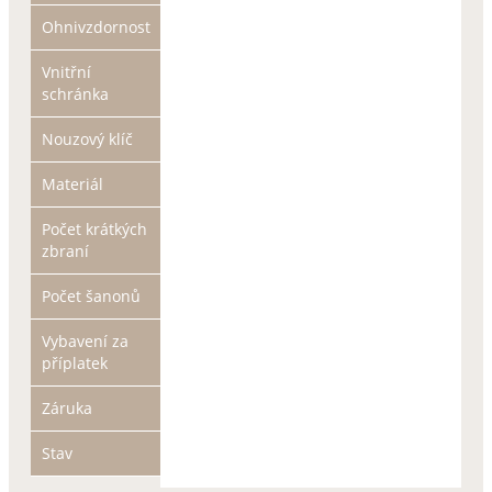
Ohnivzdornost
Vnitřní
schránka
Nouzový klíč
Materiál
Počet krátkých
zbraní
Počet šanonů
Vybavení za
příplatek
Záruka
Stav