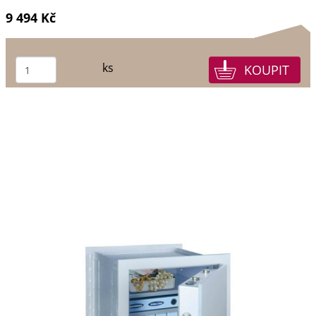
9 494 Kč
ks