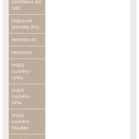
Certifikace dle
NBÚ
Odporové
jednotky (RU)
Hotovost do
Hmotnost
Vnější
rozměry -
výška
Vnější
rozměry -
šířka
Vnější
rozměry -
hloubka