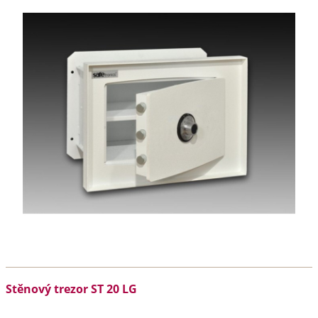
Stěnový trezor ST 20 LG