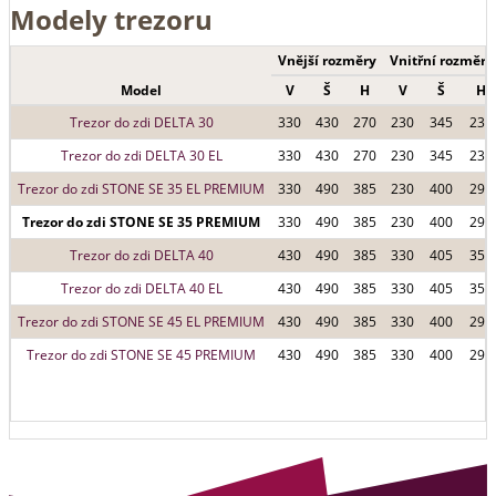
Modely trezoru
Vnější rozměry
Vnitřní rozměry
Model
V
Š
H
V
Š
H
Trezor do zdi DELTA 30
330
430
270
230
345
235
Trezor do zdi DELTA 30 EL
330
430
270
230
345
235
Trezor do zdi STONE SE 35 EL PREMIUM
330
490
385
230
400
290
Trezor do zdi STONE SE 35 PREMIUM
330
490
385
230
400
290
Trezor do zdi DELTA 40
430
490
385
330
405
350
Trezor do zdi DELTA 40 EL
430
490
385
330
405
350
Trezor do zdi STONE SE 45 EL PREMIUM
430
490
385
330
400
290
Trezor do zdi STONE SE 45 PREMIUM
430
490
385
330
400
290