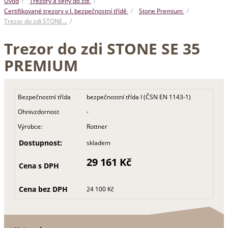
Úvod
Trezory a sejfy do zdi
Certifikované trezory v I. bezpečnostní třídě
Stone Premium
Trezor do zdi STONE…
Trezor do zdi STONE SE 35
PREMIUM
Bezpečnostní třída
bezpečnostní třída I (ČSN EN 1143-1)
Ohnivzdornost
-
Výrobce:
Rottner
Dostupnost:
skladem
29 161 Kč
Cena s DPH
Cena bez DPH
24 100 Kč