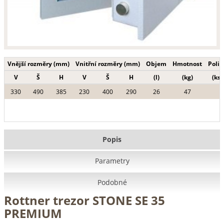
Vnější rozměry (mm)
Vnitřní rozměry (mm)
Objem
Hmotnost
Polic
V
Š
H
V
Š
H
(l)
(kg)
(ks)
330
490
385
230
400
290
26
47
Popis
Parametry
Podobné
Rottner trezor STONE SE 35
PREMIUM