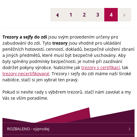
1
2
3
4
Trezory a sejfy do zdi
jsou svým provedením určeny pro
zabudování do zdi. Tyto
trezory
jsou vhodné pro ukládání
peněžních hotovostí, cenností, dokladů, bezpečné uložení zbraní
a jiných předmětů, které musí být bezpečně uschovány. Aby
byly splněny podmínky bezpečnosti, je nutné při zazdívání
dodržet pokyny výrobce. Nabízíme jak
trezory s certifikací
, tak
trezory necertifikované
. Trezory i sejfy do zdi máme naší široké
nabídce, stačí si jen vybrat ten pravý.
Pokud si nevíte rady s výběrem trezorů, stačí nám zavolat a my
Vás se vším poradíme.
ROZBALENO - výprodej