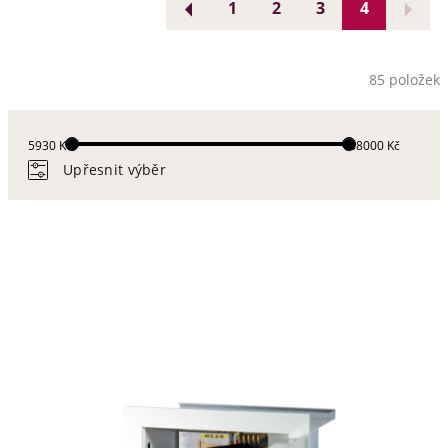
1
2
3
4
85 položek
5930 Kč
88000 Kč
Upřesnit výběr