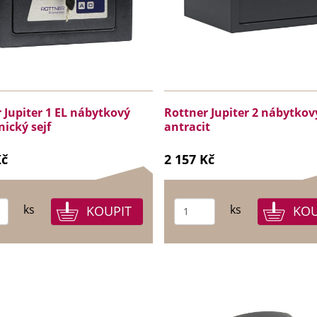
 Jupiter 1 EL nábytkový
Rottner Jupiter 2 nábytkový
nický sejf
antracit
Kč
2 157 Kč
ks
ks