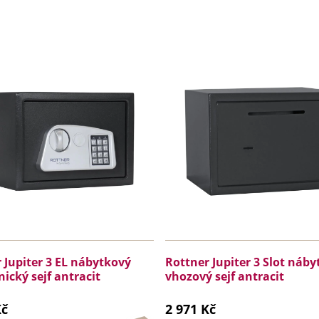
 Jupiter 3 EL nábytkový
Rottner Jupiter 3 Slot náb
nický sejf antracit
vhozový sejf antracit
Kč
2 971 Kč