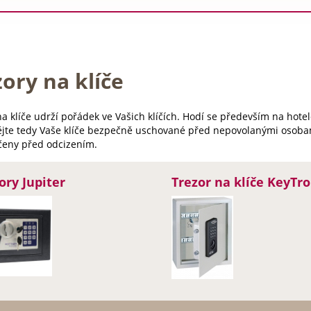
ory na klíče
a klíče udrží pořádek ve Vašich klíčích. Hodí se především na hote
ějte tedy Vaše klíče bezpečně uschované před nepovolanými osobam
eny před odcizením.
ory Jupiter
Trezor na klíče KeyTro