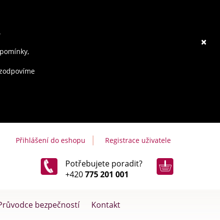
.
×
ipomínky,
e zodpovíme
Přihlášení do eshopu
Registrace uživatele
Potřebujete poradit?
+420
775 201 001
Průvodce bezpečností
Kontakt