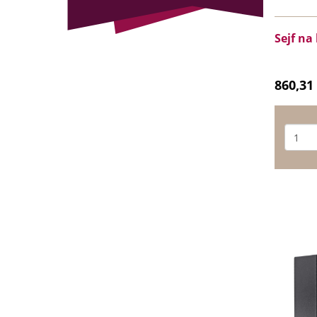
Sejf na
860,31