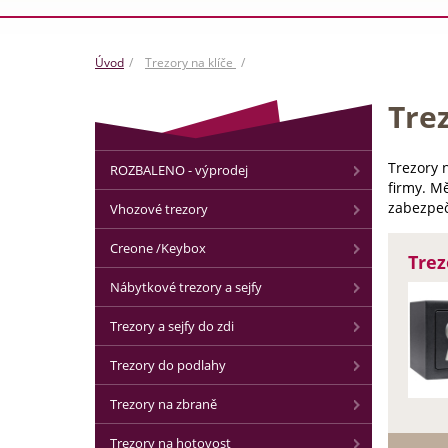
Úvod
Trezory na klíče
Trez
Trezory n
ROZBALENO - výprodej
firmy. M
zabezpeč
Vhozové trezory
Creone /Keybox
Trez
Nábytkové trezory a sejfy
Trezory a sejfy do zdi
Trezory do podlahy
Trezory na zbraně
Trezory na hotovost