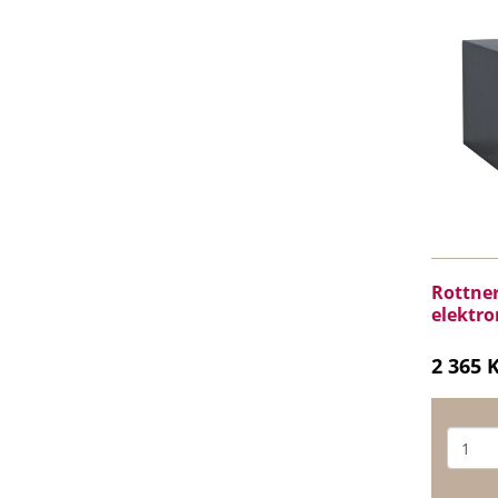
Rottner
elektro
2 365 