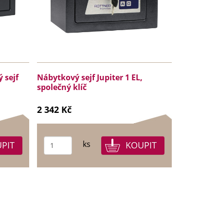
 sejf
Nábytkový sejf Jupiter 1 EL,
společný klíč
2 342 Kč
ks