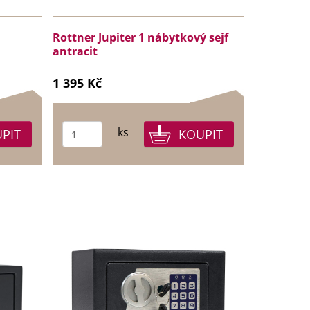
B
Rottner Jupiter 1 nábytkový sejf
antracit
1 395 Kč
ks