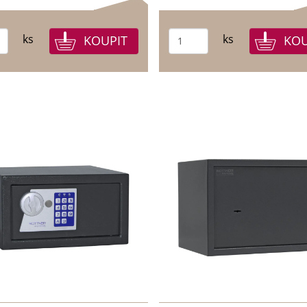
ks
ks