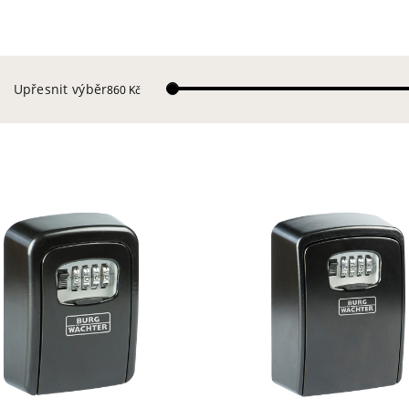
Upřesnit výběr
860 Kč