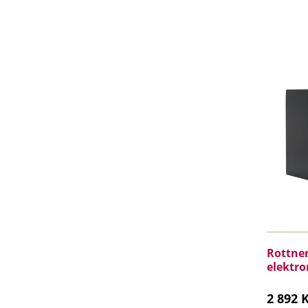
Rottner
elektro
2 892 