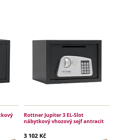
ytkový
Rottner Jupiter 3 EL-Slot
nábytkový vhozový sejf antracit
3 102 Kč