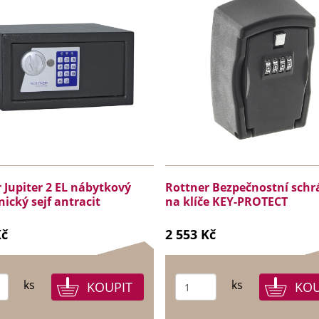
 Jupiter 2 EL nábytkový
Rottner Bezpečnostní sch
nický sejf antracit
na klíče KEY-PROTECT
Kč
2 553 Kč
ks
ks