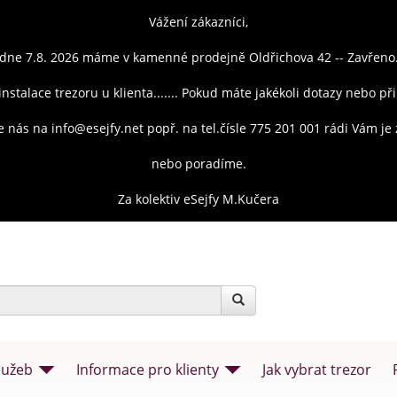
Vážení zákazníci,
dne 7.8. 2026 máme v kamenné prodejně Oldřichova 42 -- Zavřeno
instalace trezoru u klienta....... Pokud máte jakékoli dotazy nebo př
e nás na info@esejfy.net popř. na tel.čísle 775 201 001 rádi Vám j
nebo poradíme.
Za kolektiv eSejfy M.Kučera
lužeb
Informace pro klienty
Jak vybrat trezor