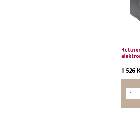
Rottner
elektro
1 526 