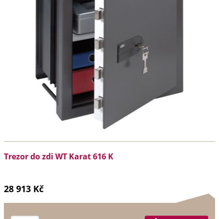
Trezor do zdi WT Karat 616 K
28 913 Kč