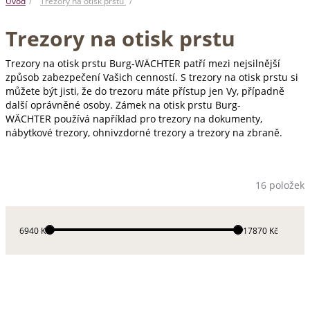
Úvod
Trezory na otisk prstu
Trezory na otisk prstu
Trezory na otisk prstu Burg-WÄCHTER patří mezi nejsilnější
způsob zabezpečení Vašich cenností. S trezory na otisk prstu si
můžete být jisti, že do trezoru máte přístup jen Vy, případně
další oprávněné osoby. Zámek na otisk prstu Burg-
WÄCHTER používá například pro trezory na dokumenty,
nábytkové trezory, ohnivzdorné trezory a trezory na zbraně.
16 položek
6940 Kč
117870 Kč