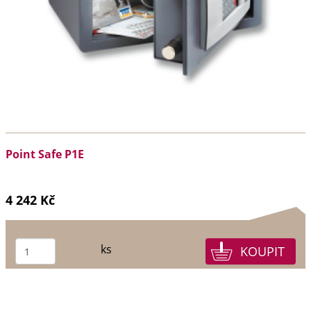
Point Safe P1E
4 242 Kč
ks