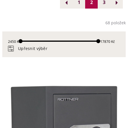
1
2
3
68 položek
2450 Kč
117870 Kč
Upřesnit výběr