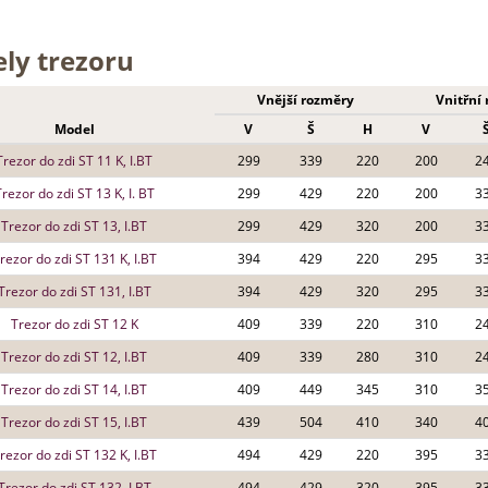
ly trezoru
Vnější rozměry
Vnitřní
Model
V
Š
H
V
Trezor do zdi ST 11 K, I.BT
299
339
220
200
2
rezor do zdi ST 13 K, I. BT
299
429
220
200
3
Trezor do zdi ST 13, I.BT
299
429
320
200
3
rezor do zdi ST 131 K, I.BT
394
429
220
295
3
Trezor do zdi ST 131, I.BT
394
429
320
295
3
Trezor do zdi ST 12 K
409
339
220
310
2
Trezor do zdi ST 12, I.BT
409
339
280
310
2
Trezor do zdi ST 14, I.BT
409
449
345
310
3
Trezor do zdi ST 15, I.BT
439
504
410
340
4
rezor do zdi ST 132 K, I.BT
494
429
220
395
3
Trezor do zdi ST 132, I.BT
494
429
320
395
3