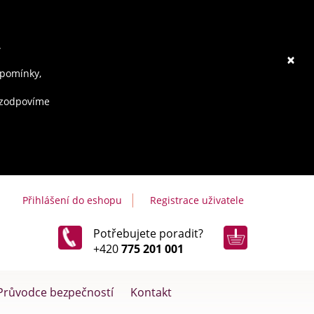
.
×
ipomínky,
e zodpovíme
Přihlášení do eshopu
Registrace uživatele
Potřebujete poradit?
+420
775 201 001
Průvodce bezpečností
Kontakt