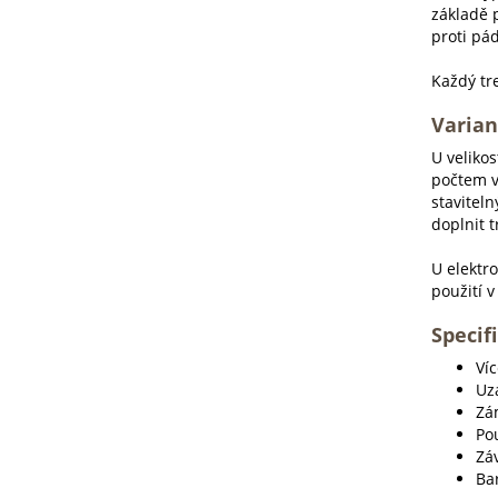
základě 
proti pá
Každý tr
Varian
U veliko
počtem v
staviteln
doplnit 
U elektr
použití 
Specif
Ví
Uz
Zám
Po
Záv
Bar