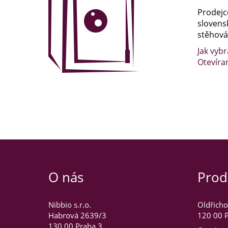
Prodejc
slovens
stěhován
Jak vybr
Otevíra
O nás
Prod
Nibbio s.r.o.
Oldřicho
Habrová 2639/3
120 00 P
130 00 Praha 3