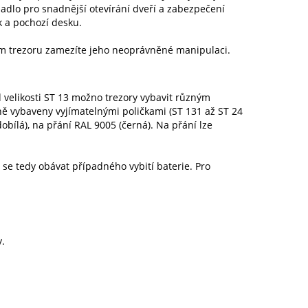
madlo pro snadnější otevírání dveří a zabezpečení
k a pochozí desku.
ím trezoru zamezíte jeho neoprávněné manipulaci.
 velikosti ST 13 možno trezory vybavit různým
ě vybaveny vyjímatelnými poličkami (ST 131 až ST 24
obílá), na přání RAL 9005 (černá). Na přání lze
 se tedy obávat případného vybití baterie. Pro
.