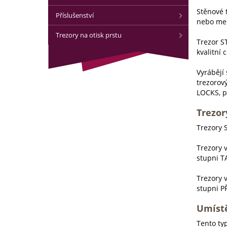
Stěnové 
Příslušenství
nebo me
Trezory na otisk prstu
Trezor ST
kvalitní 
Vyrábějí
trezorov
LOCKS, p
Trezory
Trezory S
Trezory v
stupni T
Trezory v
stupni P
Umístě
Tento typ