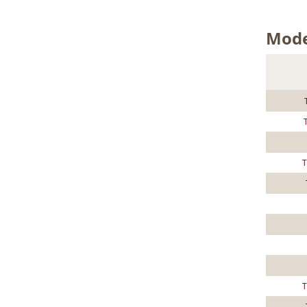
Mode
T
T
T