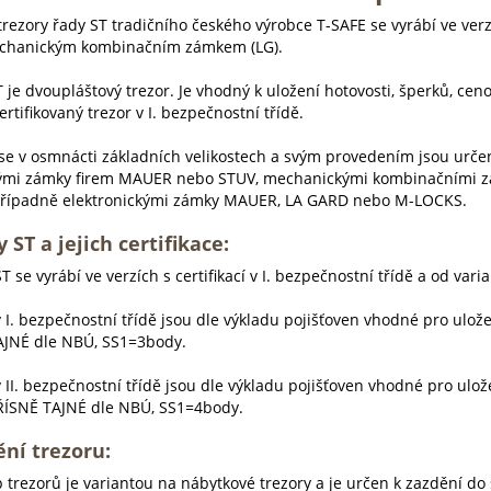
trezory řady ST tradičního českého výrobce T-SAFE se vyrábí ve ver
chanickým kombinačním zámkem (LG).
 je dvoupláštový trezor. Je vhodný k uložení hotovosti, šperků, ceno
certifikovaný trezor v I. bezpečnostní třídě.
 se v osmnácti základních velikostech a svým provedením jsou určen
ými zámky firem MAUER nebo STUV, mechanickými kombinačními 
řípadně elektronickými zámky MAUER, LA GARD nebo M-LOCKS.
 ST a jejich certifikace:
T se vyrábí ve verzích s certifikací v I. bezpečnostní třídě a od varian
 I. bezpečnostní třídě jsou dle výkladu pojišťoven vhodné pro uložen
AJNÉ dle NBÚ, SS1=3body.
 II. bezpečnostní třídě jsou dle výkladu pojišťoven vhodné pro ulože
ŘÍSNĚ TAJNÉ dle NBÚ, SS1=4body.
ní trezoru:
 trezorů je variantou na nábytkové trezory a je určen k zazdění do