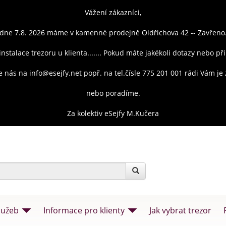
Vážení zákazníci,
dne 7.8. 2026 máme v kamenné prodejně Oldřichova 42 -- Zavřeno
instalace trezoru u klienta....... Pokud máte jakékoli dotazy nebo př
e nás na info@esejfy.net popř. na tel.čísle 775 201 001 rádi Vám j
nebo poradíme.
Za kolektiv eSejfy M.Kučera
lužeb
Informace pro klienty
Jak vybrat trezor