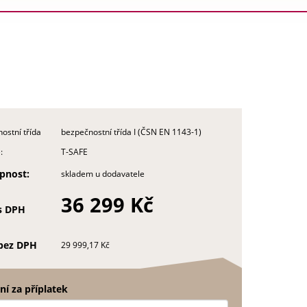
ostní třída
bezpečnostní třída I (ČSN EN 1143-1)
:
T-SAFE
pnost:
skladem u dodavatele
36 299 Kč
s DPH
bez DPH
29 999,17 Kč
í za příplatek