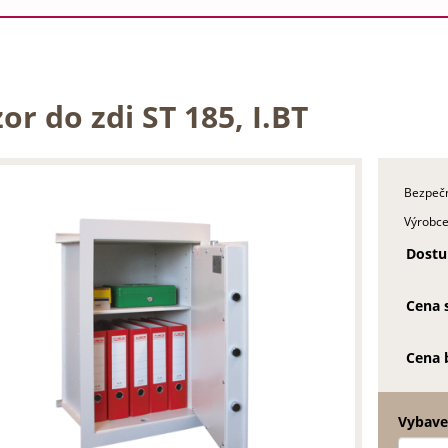
or do zdi ST 185, I.BT
Bezpečn
Výrobce
Dostu
Cena 
Cena 
Vybaven