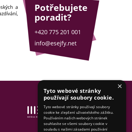
Potřebujete
eských a
zdívání,
poradit?
+420 775 201 001
info@esejfy.net
×
Tyto webové stránky
používají soubory cookie.
Tyto webové stránky používají soubory
Tvorba www stránek
cookie ke zlepšení uživatelského zážitku.
& SEO by MEDIA ENERGY
Používáním našich webových stránek
souhlasíte se všemi soubory cookie v
Mapa stránek
souladu s našimi zásadami používání