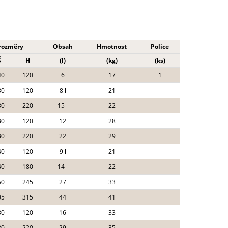
 rozměry
Obsah
Hmotnost
Police
Š
H
(l)
(kg)
(ks)
40
120
6
17
1
30
120
8 l
21
30
220
15 l
22
30
120
12
28
30
220
22
29
40
120
9 l
21
40
180
14 l
22
50
245
27
33
05
315
44
41
30
120
16
33
30
220
29
35