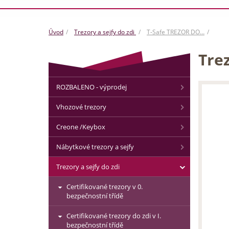
Úvod
Trezory a sejfy do zdi
T-Safe TREZOR DO…
Trez
ROZBALENO - výprodej
Vhozové trezory
Creone /Keybox
Nábytkové trezory a sejfy
Trezory a sejfy do zdi
Certifikované trezory v 0.
bezpečnostní třídě
Certifikované trezory do zdi v I.
bezpečnostní třídě