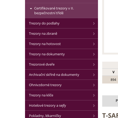
Certifikované trezory v II.
bezpečnostní třídě
Trezory do podlahy
Trezory na zbraně
Trezory na hotovost
Trezory na dokumenty
Trezorové dveře
V
Archivační skříně na dokumenty
894
Ohnivzdorné trezory
Trezory na klíče
P
Hotelové trezory a sejfy
T-SAF
Pokladny, lékarničky