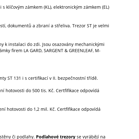
zi s klíčovým zámkem (KL), elektronickým zámkem (EL)
stí, dokumentů a zbraní a střeliva. Trezor ST je velmi
y k instalaci do zdi. Jsou osazovány mechanickými
zámky firem LA GARD, SARGENT & GREENLEAF, M-
ty ST 131 i s certifikací v II. bezpečnostní třídě.
í hotovosti do 500 tis. Kč. Certfifikace odpovídá
ní hotovosti do 1,2 mil. Kč. Certfifikace odpovídá
 stěny či podlahy.
Podlahové trezory
se vyrábějí na