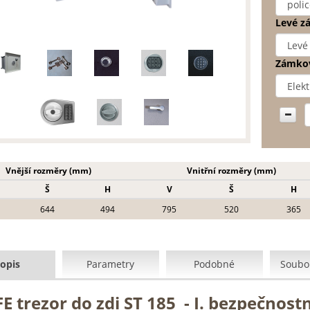
Levé z
Zámkov
Vnější rozměry (mm)
Vnitřní rozměry (mm)
Š
H
V
Š
H
644
494
795
520
365
opis
Parametry
Podobné
Soubor
E trezor do zdi ST 185 - I. bezpečnostn