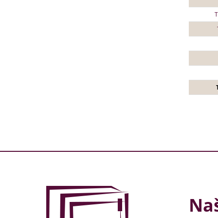
T
Naš