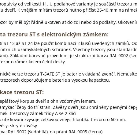
poptávky od velikosti 11. U podlahové varianty je součástí trezoru 
du dveří. K vnějším mírám trezorů nutno přičíst 35-40 mm na ráme
ezor by měl být řádně ukotven ať do zdi nebo do podlahy. Ukotven
ta trezoru ST s elektronickým zámkem:
stí ST 13 až ST 24 lze použít kombinaci 2 kusů uvedených zámků. Od
nitřních uzamykatelných schránek. Všechny trezory jsou standardn
ými). Základní barevné provedení je strukturní barva RAL 9002 (šed
trezor o rámek kolem čelní desky.
onické verze trezoru T-SAFE ST je baterie vkládaná zvenčí. Nemusíte
v trezorech doporučujeme baterie s vysokou kapacitou.
ikace trezoru ST:
ceplášťový korpus dveří s ohnivzdorným lemem.
amykací čepy do tří stran. Závěsy dveří jsou chráněny pevnými čepy
ek: trezorový zámek třídy A se 2 klíči
užité kování zvyšuje celkovou vnější hloubku trezoru o 60 mm.
ěsy: skryté závěsy
va: RAL 9002 (šedobílá), na přání RAL 9005 (černá)