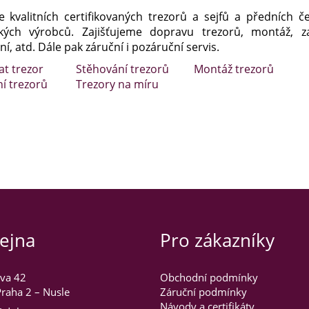
e kvalitních certifikovaných trezorů a sejfů a předních č
kých výrobců. Zajišťujeme dopravu trezorů, montáž, za
í, atd. Dále pak záruční i pozáruční servis.
at trezor
Stěhování trezorů
Montáž trezorů
ní trezorů
Trezory na míru
ejna
Pro zákazníky
va 42
Obchodní podmínky
raha 2 – Nusle
Záruční podmínky
Návody a certifikáty