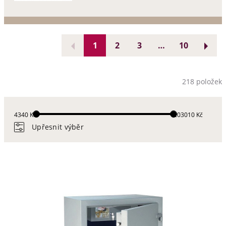
1
2
3
…
10
218 položek
4340 Kč
203010 Kč
Upřesnit výběr