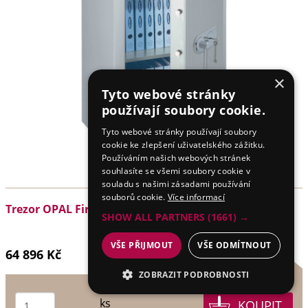
×
Tyto webové stránky
používají soubory cookie.
Tyto webové stránky používají soubory
cookie ke zlepšení uživatelského zážitku.
Používáním našich webových stránek
souhlasíte se všemi soubory cookie v
souladu s našimi zásadami používání
souborů cookie.
Více informací
Trezor OPAL Fire Premium OPD-85 IT
SHOW ALL PARTNERS
(1661) →
VŠE PŘIJMOUT
VŠE ODMÍTNOUT
64 896 Kč
ZOBRAZIT PODROBNOSTI
NEZBYTNÉ
ks