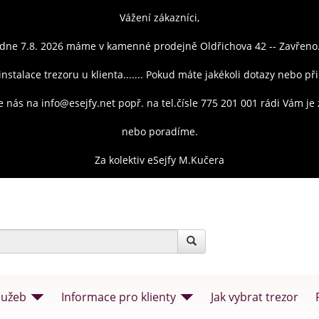
Vážení zákazníci,
dne 7.8. 2026 máme v kamenné prodejně Oldřichova 42 -- Zavřeno
instalace trezoru u klienta....... Pokud máte jakékoli dotazy nebo př
e nás na info@esejfy.net popř. na tel.čísle 775 201 001 rádi Vám j
nebo poradíme.
Za kolektiv eSejfy M.Kučera
lužeb
Informace pro klienty
Jak vybrat trezor