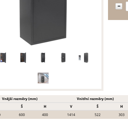
Vnější rozměry (mm)
Vnitřní rozměry (mm)
Š
H
V
Š
H
0
600
400
1414
522
303