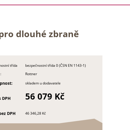
 pro dlouhé zbraně
ostní třída
bezpečnostní třída 0 (ČSN EN 1143-1)
:
Rottner
pnost:
skladem u dodavatele
56 079 Kč
s DPH
bez DPH
46 346,28 Kč