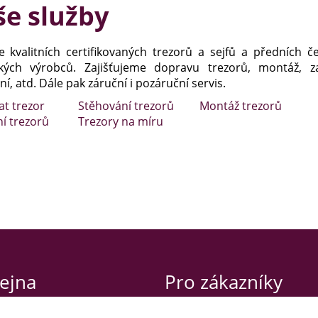
e služby
e kvalitních certifikovaných trezorů a sejfů a předních č
kých výrobců. Zajišťujeme dopravu trezorů, montáž, za
í, atd. Dále pak záruční i pozáruční servis.
at trezor
Stěhování trezorů
Montáž trezorů
ní trezorů
Trezory na míru
ejna
Pro zákazníky