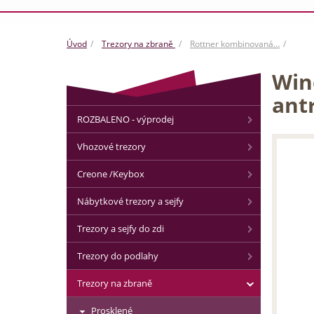
Úvod
Trezory na zbraně
Rottner kombinovaná…
Win
antr
ROZBALENO - výprodej
Vhozové trezory
Creone /Keybox
Nábytkové trezory a sejfy
Trezory a sejfy do zdi
Trezory do podlahy
Trezory na zbraně
Prosklené