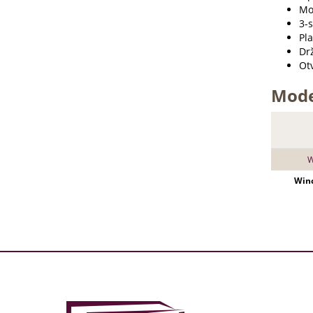
Mo
3-
Pl
Drž
Otv
Mode
W
Winc