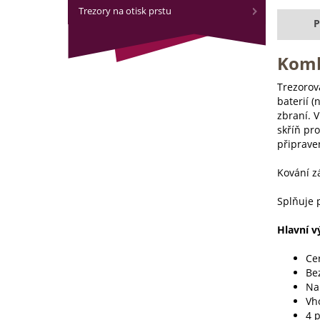
Trezory na otisk prstu
P
Komb
Trezorov
baterií (
zbraní. 
skříň pr
připraven
Kování z
Splňuje 
Hlavní v
Ce
Be
Nap
Vh
4 p