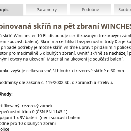
opis
Parametry
Podobné
Soubor
inovaná skříň na pět zbraní WINCHES
á skříň Winchester 10 EL disponuje certifikovaným trezorovým zámk
není součástí balení). Skříň má certifikát bezpečnostní třídy 0 a 
V případě potřeby je možné skříň vnitřně upravit přidáním 4 poliček
ostor pro maximálně 5 dlouhých zbraní. Uvnitř skříně se nacházejí 
ými otvory na ukovení. Materiál na ukotvení je součástí balení.
ámku zvyšuje celkovou vnější hloubku trezorové skříně o 60 mm.
podmínky dle zákona č. 119/2002 Sb. o zbraních a střelivu.
ýhody:
rtifikovaný trezorový zámek
zpečnostní třída 0 (ČSN EN 1143-1)
ájaní 1 x 9V batérii (není součastí balení
odné pro 10 dlouhých zbraní
olice