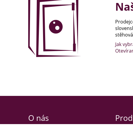
Naš
Prodejc
slovens
stěhován
Jak vybr
Otevíra
O nás
Prod