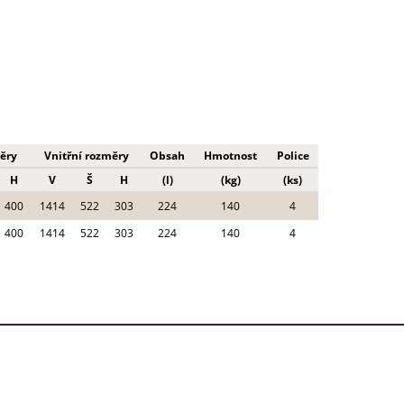
ěry
Vnitřní rozměry
Obsah
Hmotnost
Police
H
V
Š
H
(l)
(kg)
(ks)
400
1414
522
303
224
140
4
400
1414
522
303
224
140
4