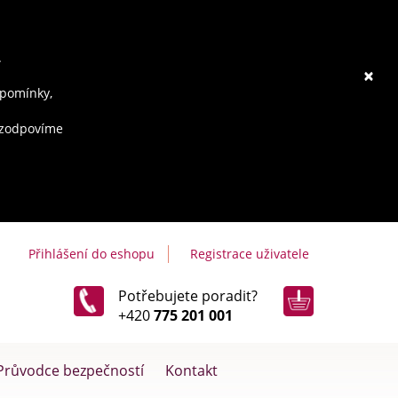
.
×
ipomínky,
e zodpovíme
Přihlášení do eshopu
Registrace uživatele
Potřebujete poradit?
+420
775 201 001
Průvodce bezpečností
Kontakt