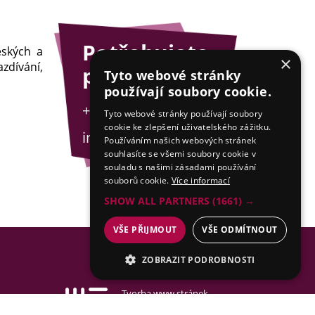
Potřebujete
eských a
×
zdívání,
poradit?
Tyto webové stránky
používají soubory cookie.
+420 775 201 001
Tyto webové stránky používají soubory
cookie ke zlepšení uživatelského zážitku.
info@esejfy.net
Používáním našich webových stránek
souhlasíte se všemi soubory cookie v
souladu s našimi zásadami používání
souborů cookie.
Více informací
SHOW ALL PARTNERS
(1661) →
VŠE PŘIJMOUT
VŠE ODMÍTNOUT
ZOBRAZIT PODROBNOSTI
NEZBYTNÉ
Tvorba www stránek
& SEO by MEDIA ENERGY
ANALYTICKÉ