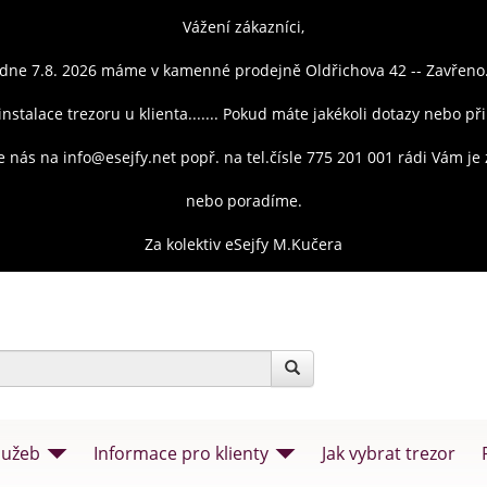
Vážení zákazníci,
dne 7.8. 2026 máme v kamenné prodejně Oldřichova 42 -- Zavřeno
instalace trezoru u klienta....... Pokud máte jakékoli dotazy nebo př
e nás na info@esejfy.net popř. na tel.čísle 775 201 001 rádi Vám j
nebo poradíme.
Za kolektiv eSejfy M.Kučera
lužeb
Informace pro klienty
Jak vybrat trezor