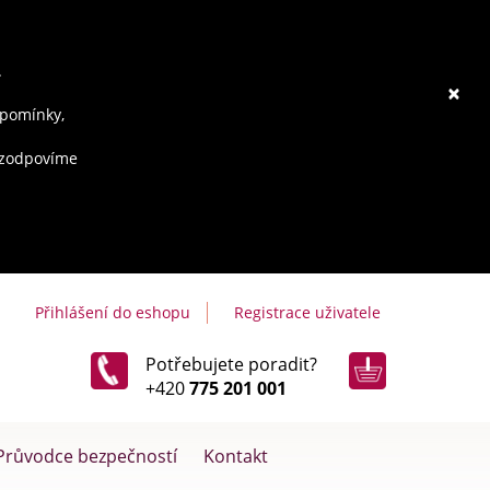
.
×
ipomínky,
e zodpovíme
Přihlášení do eshopu
Registrace uživatele
Potřebujete poradit?
+420
775 201 001
Průvodce bezpečností
Kontakt