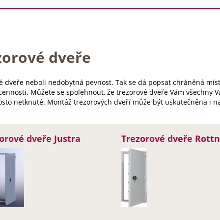
zorové dveře
é dveře neboli nedobytná pevnost. Tak se dá popsat chráněná míst
cennosti. Můžete se spolehnout, že trezorové dveře Vám všechny 
osto netknuté. Montáž trezorových dveří může být uskutečněna i na 
orové dveře Justra
Trezorové dveře Rottn