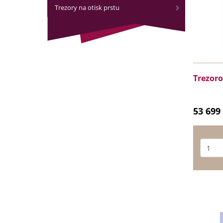
Trezory na otisk prstu
Trezoro
53 699