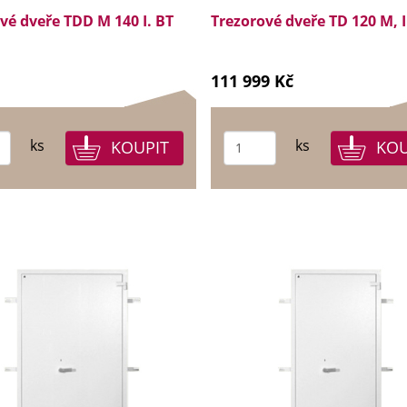
vé dveře TDD M 140 I. BT
Trezorové dveře TD 120 M, I
111 999 Kč
ks
ks