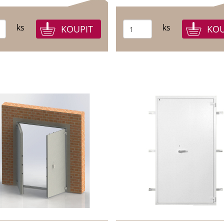
ks
ks