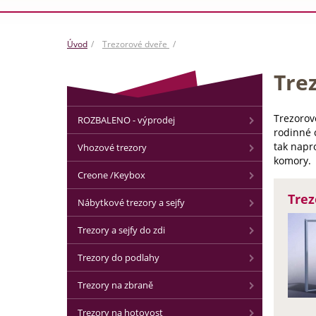
Úvod
Trezorové dveře
Tre
Trezorov
ROZBALENO - výprodej
rodinné 
tak napr
Vhozové trezory
komory.
Creone /Keybox
Trez
Nábytkové trezory a sejfy
Trezory a sejfy do zdi
Trezory do podlahy
Trezory na zbraně
Trezory na hotovost