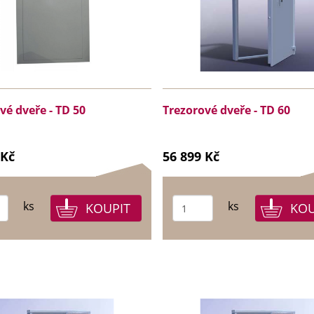
vé dveře - TD 50
Trezorové dveře - TD 60
 Kč
56 899 Kč
ks
ks