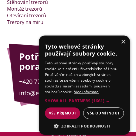
Stěhování trezorů
Montáž trezorů
Otevíraní trezorů
Trezory na míru
×
Tyto webové stránky
používají soubory cookie.
Potřebujete
poradit?
Tyto webové stránky používají soubory
cookie ke zlepšení uživatelského zážitku.
Používáním našich webových stránek
+420 775 201 001
souhlasíte se všemi soubory cookie v
souladu s našimi zásadami používání
info@esejfy.net
souborů cookie.
Více informací
SHOW ALL PARTNERS
(1661) →
VŠE PŘIJMOUT
VŠE ODMÍTNOUT
ZOBRAZIT PODROBNOSTI