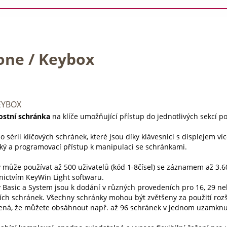
one / Keybox
EYBOX
ostní schránka
na klíče umožňující přístup do jednotlivých sekcí p
o sérii klíčových schránek, které jsou díky klávesnici s displejem v
ský a programovací přístup k manipulaci se schránkami.
 může používat až 500 uživatelů (kód 1-8čísel) se záznamem až 3.6
nictvím KeyWin Light softwaru.
 Basic a System jsou k dodání v různých provedeních pro 16, 29 ne
ích schránek. Všechny schránky mohou být zvětšeny za použití rozšiř
ná, že můžete obsáhnout např. až 96 schránek v jednom uzamknut