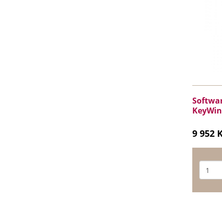
Softwar
KeyWin
9 952 