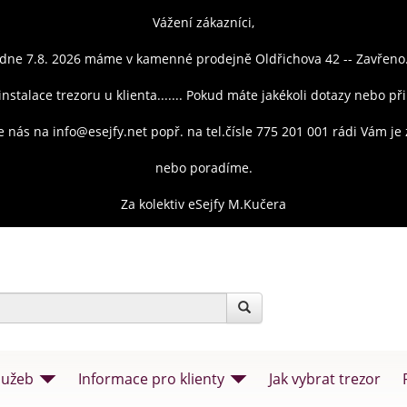
Vážení zákazníci,
dne 7.8. 2026 máme v kamenné prodejně Oldřichova 42 -- Zavřeno
instalace trezoru u klienta....... Pokud máte jakékoli dotazy nebo př
e nás na info@esejfy.net popř. na tel.čísle 775 201 001 rádi Vám j
nebo poradíme.
Za kolektiv eSejfy M.Kučera
lužeb
Informace pro klienty
Jak vybrat trezor