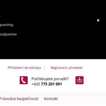
.
×
ipomínky,
e zodpovíme
Přihlášení do eshopu
Registrace uživatele
Potřebujete poradit?
+420
775 201 001
Průvodce bezpečností
Kontakt