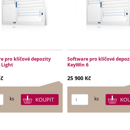
e pro klíčové depozity
Software pro klíčové depoz
 Light
KeyWin 6
Kč
25 900 Kč
ks
ks