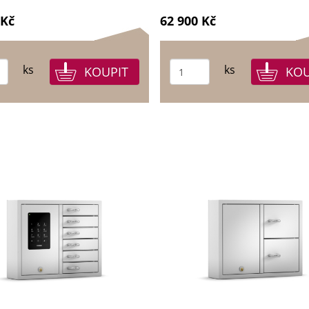
 Kč
62 900 Kč
ks
ks