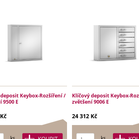
 deposit Keybox-Rozšíření /
Klíčový deposit Keybox-Rozš
í 9500 E
zvětšení 9006 E
 Kč
24 312 Kč
ks
ks