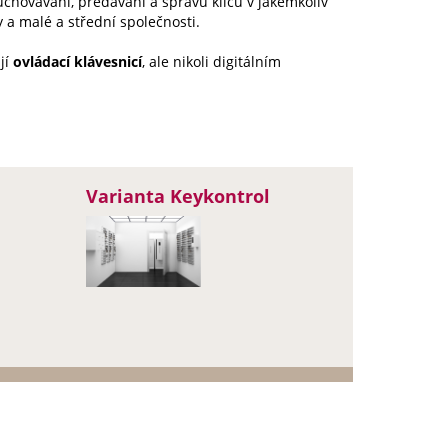
uchovávání, předávání a správu klíčů v jakémkoliv
a malé a střední společnosti.
jí
ovládací klávesnicí
, ale nikoli digitálním
Varianta Keykontrol