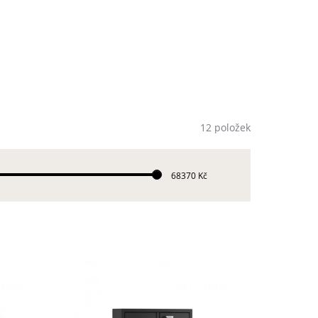
12 položek
68370 Kč