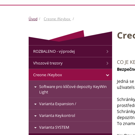
Úvod
Creone /Keybox
Cre
ROZBALENO - výprodej
CO JE K
Vhozové trezory
Bezpečn
Creone /Keybox
Jedná se 
Software pro klíčové depozity KeyWin
uživatel
Light
Schránky
Varianta Expansion /
prostřed
Schránky
Varianta Keykontrol
depozitn
To zname
Varianta SYSTEM