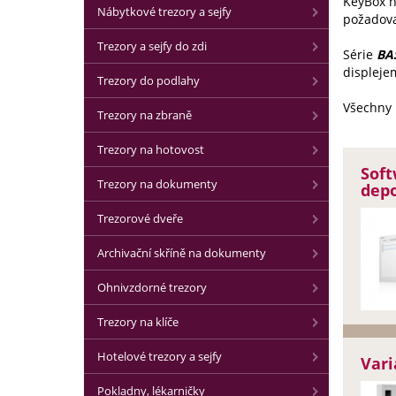
KeyBox n
Nábytkové trezory a sejfy
požadova
Trezory a sejfy do zdi
Série
BA
displeje
Trezory do podlahy
Všechny 
Trezory na zbraně
Trezory na hotovost
Soft
Trezory na dokumenty
depo
Trezorové dveře
Archivační skříně na dokumenty
Ohnivzdorné trezory
Trezory na klíče
Hotelové trezory a sejfy
Var
Pokladny, lékarničky