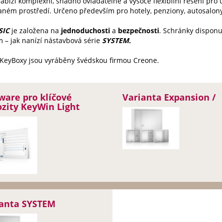
abízí komplexní, snadno ovladatelné a vysoce flexibilní řešení pro 
ném prostředí. Určeno především pro hotely, penziony, autosalony 
SIC
je založena na
jednoduchosti
a
bezpečnosti
. Schránky disponu
m – jak nanízí nástavbová série
SYSTEM.
KeyBoxy jsou vyráběny švédskou firmou Creone.
ware pro klíčové
Varianta Expansion /
zity KeyWin Light
ianta SYSTEM