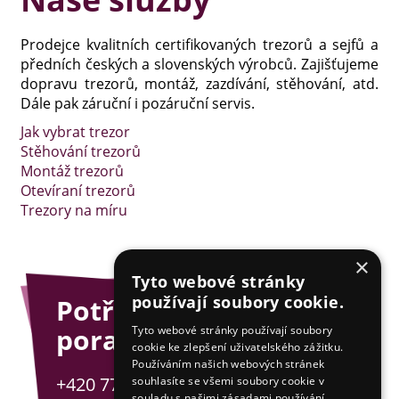
Prodejce kvalitních certifikovaných trezorů a sejfů a
předních českých a slovenských výrobců. Zajišťujeme
dopravu trezorů, montáž, zazdívání, stěhování, atd.
Dále pak záruční i pozáruční servis.
Jak vybrat trezor
Stěhování trezorů
Montáž trezorů
Otevíraní trezorů
Trezory na míru
×
Tyto webové stránky
používají soubory cookie.
Potřebujete
poradit?
Tyto webové stránky používají soubory
cookie ke zlepšení uživatelského zážitku.
Používáním našich webových stránek
+420 775 201 001
souhlasíte se všemi soubory cookie v
souladu s našimi zásadami používání