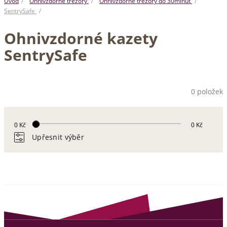
Úvod
Ohnivzdorné trezory
Ohnivzdorné trezory do 30minut
SentrySafe
Ohnivzdorné kazety
SentrySafe
0 položek
0 Kč
0 Kč
Upřesnit výběr