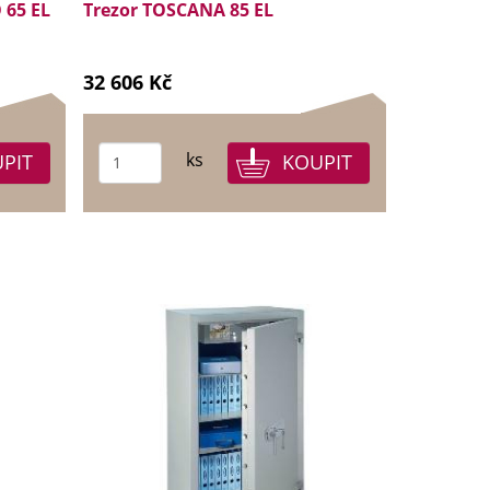
 65 EL
Trezor TOSCANA 85 EL
32 606 Kč
ks