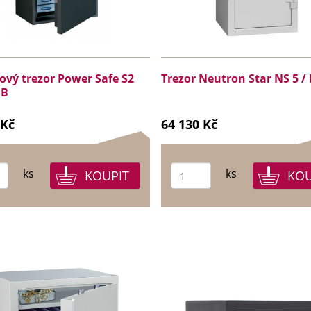
vý trezor Power Safe S2
Trezor Neutron Star NS 5 / I
DB
 Kč
64 130 Kč
ks
ks