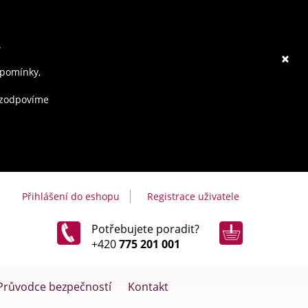
.
×
ipomínky,
e zodpovíme
Přihlášení do eshopu
Registrace uživatele
Potřebujete poradit?
+420
775 201 001
Průvodce bezpečností
Kontakt