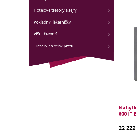
Hotelové trezory a sejfy
Pokladny, lékarničky
Příslušenství
Trezory na otisk prstu
Nábytko
600 IT E
22 222