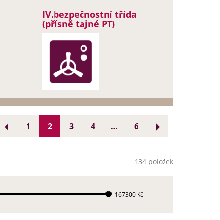
IV.bezpečnostní třída
(přísně tajné PT)
1
2
3
4
…
6
134 položek
167300 Kč