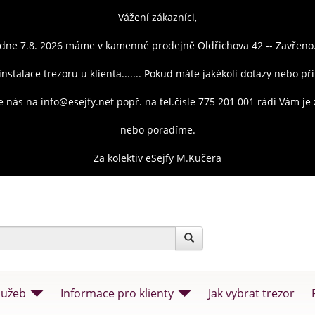
Vážení zákazníci,
dne 7.8. 2026 máme v kamenné prodejně Oldřichova 42 -- Zavřeno
instalace trezoru u klienta....... Pokud máte jakékoli dotazy nebo př
e nás na info@esejfy.net popř. na tel.čísle 775 201 001 rádi Vám j
nebo poradíme.
Za kolektiv eSejfy M.Kučera
lužeb
Informace pro klienty
Jak vybrat trezor