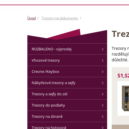
Úvod
Trezory na dokumenty
Tre
Trezory 
ROZBALENO - výprodej
rozdělují
důležité.
Vhozové trezory
Creone /Keybox
S1,S
Nábytkové trezory a sejfy
Trezory a sejfy do zdi
Trezory do podlahy
Trezory na zbraně
Trezory na hotovost