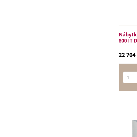
Nábytko
800 IT 
22 704