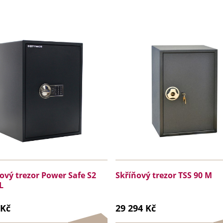
vý trezor Power Safe S2
Skříňový trezor TSS 90 M
L
 Kč
29 294 Kč