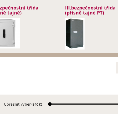
ezpečnostní třída
III.bezpečnostní třída
sně tajné)
(přísně tajné PT)
Upřesnit výběr
4340 Kč