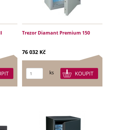
I
Trezor Diamant Premium 150
76 032 Kč
ks