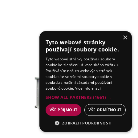
×
Tyto webové stránky
používají soubory cookie.
Tyto webové stránky používají soubory
cookie ke zlepšení uživatelského zážitku.
Používáním našich webových stránek
souhlasíte se všemi soubory cookie v
souladu s našimi zásadami používání
souborů cookie.
Více informací
SHOW ALL PARTNERS
(1661) →
VŠE PŘIJMOUT
VŠE ODMÍTNOUT
ZOBRAZIT PODROBNOSTI
NEZBYTNÉ