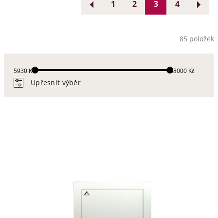
1
2
3
4
85 položek
5930 Kč
88000 Kč
Upřesnit výběr