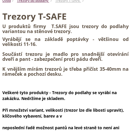
Úvod
Trezory do podlahy
Trezory T-SAFE
Trezory T-SAFE
U produktů firmy T.SAFE jsou trezory do podlahy
variantou na stěnové trezory.
Vyrábějí se na základě poptávky - většinou od
velikosti 11-16.
Součástí trezoru je madlo pro snadnější otevírání
dveří a pant - zabezpečení proti pádu dveří.
K vnějším mírám trezorů je třeba přičíst 35-40mm na
rámeček a pochozí desku.
Veškeré tyto produkty - Trezory do podlahy se vyrábí na
zakázku. Nedržíme je skladem.
Při množství variant, velikosti (trezor lze dle libosti upravit),
klíčového vybavení, barev a v
neposlední řadě možnost pantů na levé straně to není ani