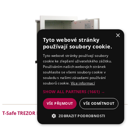
×
Tyto webové stránky
používají soubory cookie.
Tyto webové stránky používají soubory
cookie ke zlepšení uživatelského zážitku.
Používáním našich webových stránek
souhlasíte se všemi soubory cookie v
souladu s našimi zásadami používání
souborů cookie.
Více informací
SHOW ALL PARTNERS
(1661) →
VŠE PŘIJMOUT
VŠE ODMÍTNOUT
T-Safe TREZOR DO ZDI ST 133, I.BT
ZOBRAZIT PODROBNOSTI
NEZBYTNÉ